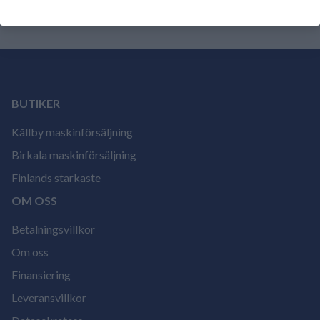
BUTIKER
Kållby maskinförsäljning
Birkala maskinförsäljning
Finlands starkaste
OM OSS
Betalningsvillkor
Om oss
Finansiering
Leveransvillkor