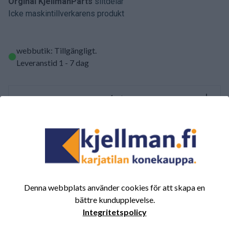
Orginal KjellmanParts
slitdelar
Icke maskintillverkarens produkt
webbutik: Tillgängligt
.
Leveranstid 1 - 7 dag
st
LÄGG TILL I VARUKORGEN
SAMMANFATTNING AV RECENSIONER
Denna webbplats använder cookies för att skapa en
(0/5)
Totalt 0 Recensioner
bättre kundupplevelse.
Integritetspolicy
5
0%
4
0%