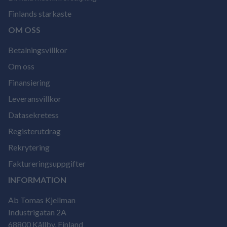
Finlands starkaste
OM OSS
Betalningsvillkor
Om oss
Finansiering
Leveransvillkor
Datasekretess
Registerutdrag
Rekrytering
Faktureringsuppgifter
INFORMATION
Ab Tomas Kjellman
Industrigatan 2A
68800 Kållby, Finland