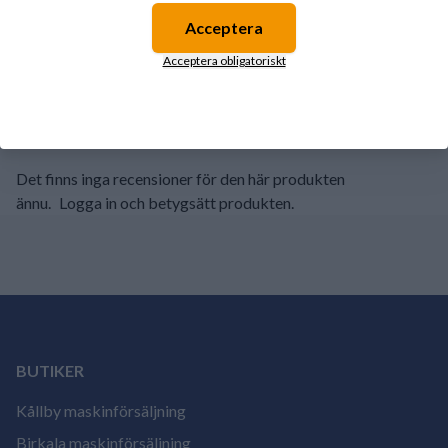
Acceptera
3
0%
Acceptera obligatoriskt
2
0%
1
0%
Det finns inga recensioner för den här produkten
ännu.
Logga in och betygsätt produkten.
BUTIKER
Kållby maskinförsäljning
Birkala maskinförsäljning