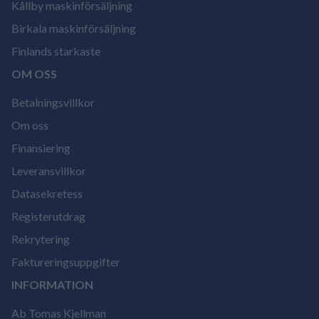
Kållby maskinförsäljning
Birkala maskinförsäljning
Finlands starkaste
OM OSS
Betalningsvillkor
Om oss
Finansiering
Leveransvillkor
Datasekretess
Registerutdrag
Rekrytering
Faktureringsuppgifter
INFORMATION
Ab Tomas Kjellman