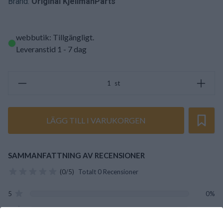
Brand:
Original KjellmanParts
webbutik: Tillgängligt
.
Leveranstid 1 - 7 dag
st
LÄGG TILL I VARUKORGEN
SAMMANFATTNING AV RECENSIONER
(0/5)
Totalt 0 Recensioner
5
0%
4
0%