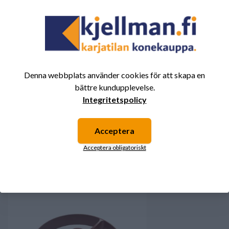
3
0%
2
0%
1
0%
Denna webbplats använder cookies för att skapa en
Det finns inga recensioner för den här produkten
bättre kundupplevelse.
ännu.
Logga in och betygsätt produkten.
Integritetspolicy
Acceptera
Du kanske också är intresserad av
Acceptera obligatoriskt
dessa produkter.