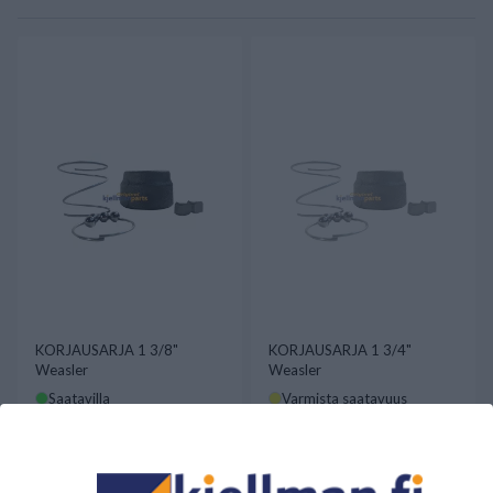
KORJAUSARJA 1 3/8"
KORJAUSARJA 1 3/4"
Weasler
Weasler
Saatavilla
Varmista saatavuus