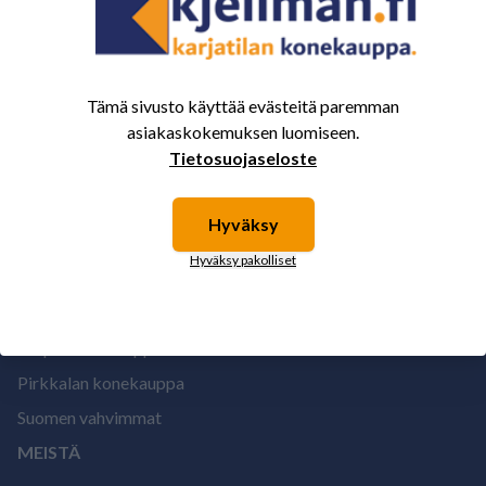
1
Tämä sivusto käyttää evästeitä paremman
asiakaskokemuksen luomiseen.
Tietosuojaseloste
Hyväksy
Hyväksy pakolliset
MYYMÄLÄT
Kolpin konekauppa
Pirkkalan konekauppa
Suomen vahvimmat
MEISTÄ