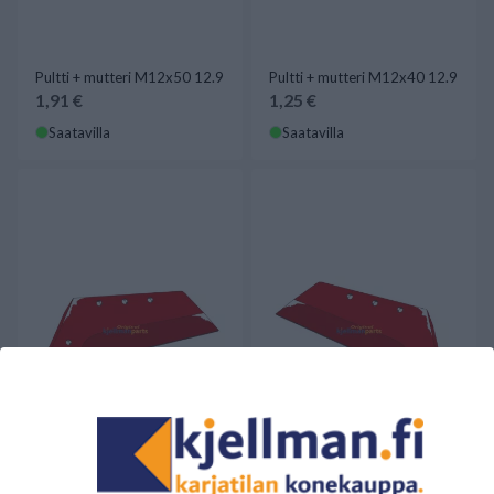
Pultti + mutteri M12x50 12.9
Pultti + mutteri M12x40 12.9
1,91 €
1,25 €
Saatavilla
Saatavilla
VANNAS 16" VASEN VOGEL
Auran vannas 16" oikea