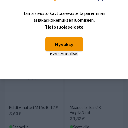
& NOOT
Vogel&Noot
69,79 €
66,61 €
Tämä sivusto käyttää evästeitä paremman
Saatavilla
Saatavilla
asiakaskokemuksen luomiseen.
Tietosuojaseloste
Hyväksy
Hyväksy pakolliset
Pultti + mutteri M16x40 12.9
Maapuolen kärki R
Vogel&Noot
3,60 €
33,32 €
Saatavilla
Saatavilla