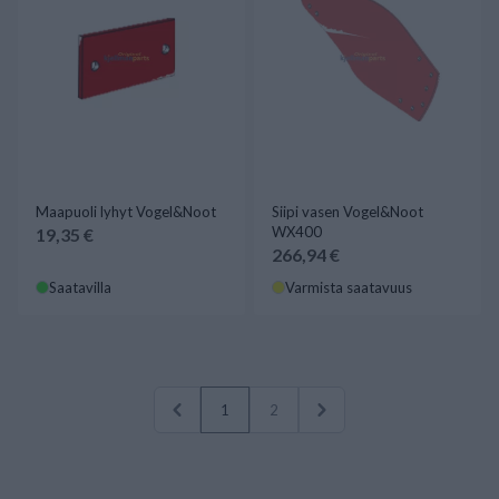
Maapuoli lyhyt Vogel&Noot
Siipi vasen Vogel&Noot
WX400
19,35 €
266,94 €
Saatavilla
Varmista saatavuus
1
2