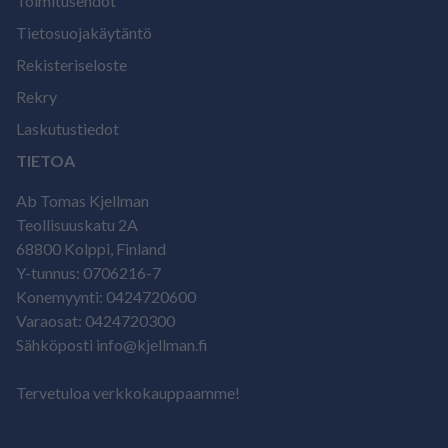
Toimitusehdot
Tietosuojakäytäntö
Rekisteriseloste
Rekry
Laskutustiedot
TIETOA
Ab Tomas Kjellman
Teollisuuskatu 2A
68800 Kolppi, Finland
Y-tunnus: 0706216-7
Konemyynti: 0424720600
Varaosat: 0424720300
Sähköposti info@kjellman.fi
Tervetuloa verkkokauppaamme!