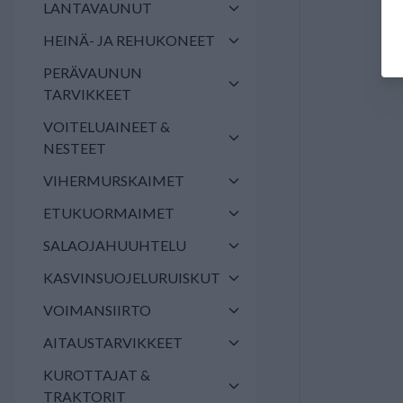
LANTAVAUNUT
HEINÄ- JA REHUKONEET
PERÄVAUNUN
TARVIKKEET
VOITELUAINEET &
NESTEET
VIHERMURSKAIMET
ETUKUORMAIMET
SALAOJAHUUHTELU
KASVINSUOJELURUISKUT
VOIMANSIIRTO
AITAUSTARVIKKEET
KUROTTAJAT &
TRAKTORIT