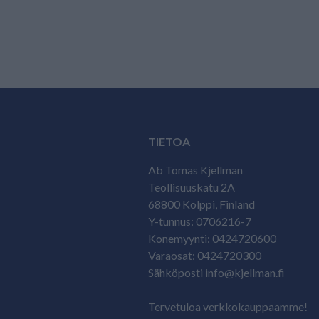
TIETOA
Ab Tomas Kjellman
Teollisuuskatu 2A
68800 Kolppi, Finland
Y-tunnus: 0706216-7
Konemyynti: 0424720600
Varaosat: 0424720300
Sähköposti info@kjellman.fi
Tervetuloa verkkokauppaamme!