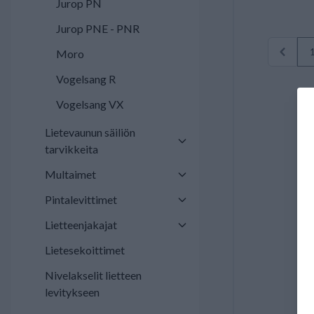
Jurop PN
Jurop PNE - PNR
Moro
Vogelsang R
Vogelsang VX
Lietevaunun säiliön
tarvikkeita
Multaimet
Pintalevittimet
Lietteenjakajat
Lietesekoittimet
Nivelakselit lietteen
levitykseen