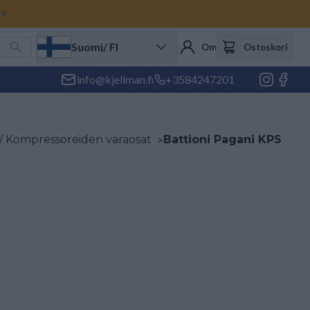
sa.
Suomi
/ FI
Oma tili
Ostoskori
info@kjellman.fi
+3584247201
 Kompressoreiden varaosat
>
Battioni Pagani KPS