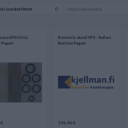
kki
suodattimet
0
sarja KPS550 LL
Roottorin akseli KPS - Ballast
i Pagani
Battioni Pagani
 €
196,46 €