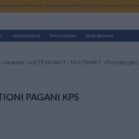
araosien pikatoimitus – jopa samana päivänä!
Kysy lisää varaosia tilattaes
et
Ajankohtaista
Yhteystiedot
Vuokrakoneet
>
Varaosat
>
LIETEVAUNUT - MULTAIMET
>
Pumppujen /
TIONI PAGANI KPS