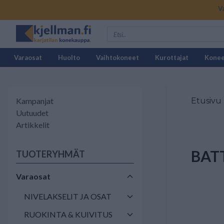
V
Varaosat
Huolto
Vaihtokoneet
Kurottajat
Kone
Kampanjat
Etusivu
Uutuudet
Artikkelit
BAT
TUOTERYHMÄT
Varaosat
NIVELAKSELIT JA OSAT
RUOKINTA & KUIVITUS