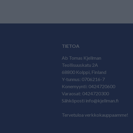
TIETOA
Ab Tomas Kjellman
Teollisuuskatu 2A
68800 Kolppi, Finland
Y-tunnus: 0706216-7
Konemyynti: 0424720600
Varaosat: 0424720300
Sähköposti info@kjellman.fi
Tervetuloa verkkokauppaamme!