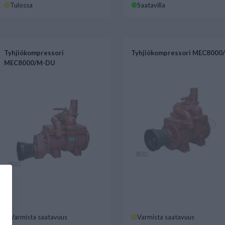
Tulossa
Saatavilla
Tyhjiökompressori
Tyhjiökompressori MEC8000
MEC8000/M-DU
Varmista saatavuus
Varmista saatavuus