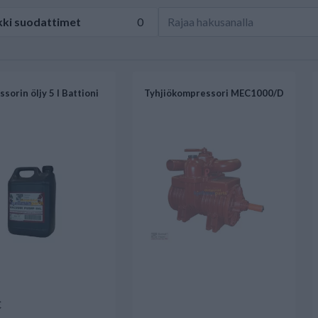
kki
suodattimet
0
sorin öljy 5 l Battioni
Tyhjiökompressori MEC1000/D
€