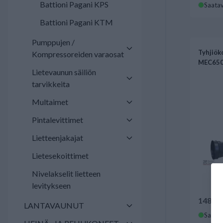
Battioni Pagani KPS
Saatav
Battioni Pagani KTM
Pumppujen /
Tyhjiök
Kompressoreiden varaosat
MEC6500
Lietevaunun säiliön
tarvikkeita
Multaimet
Pintalevittimet
Lietteenjakajat
Lietesekoittimet
Nivelakselit lietteen
levitykseen
1481,0
LANTAVAUNUT
Saatav