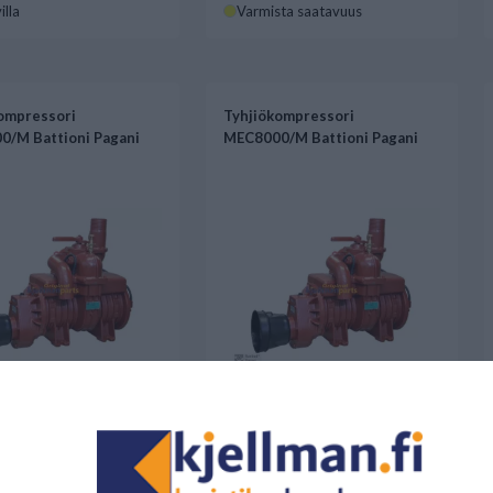
illa
Varmista saatavuus
ompressori
Tyhjiökompressori
/M Battioni Pagani
MEC8000/M Battioni Pagani
0 €
1573,70 €
illa
Saatavilla