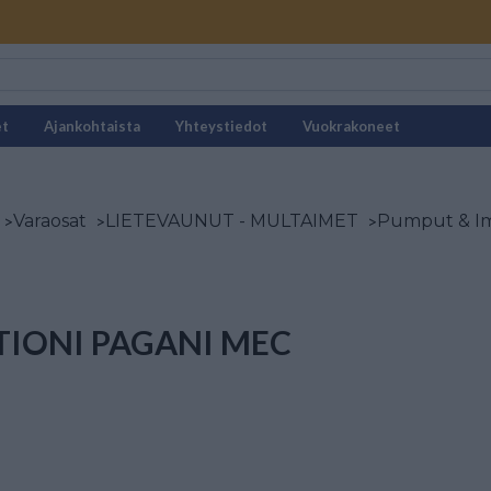
et
Ajankohtaista
Yhteystiedot
Vuokrakoneet
>
Varaosat
>
LIETEVAUNUT - MULTAIMET
>
Pumput & Im
TIONI PAGANI MEC