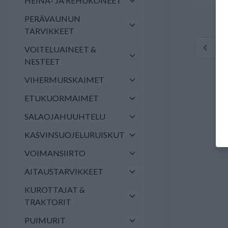
HEINÄ- JA REHUKONEET
PERÄVAUNUN
TARVIKKEET
VOITELUAINEET &
NESTEET
VIHERMURSKAIMET
ETUKUORMAIMET
SALAOJAHUUHTELU
KASVINSUOJELURUISKUT
VOIMANSIIRTO
AITAUSTARVIKKEET
KUROTTAJAT &
TRAKTORIT
PUIMURIT