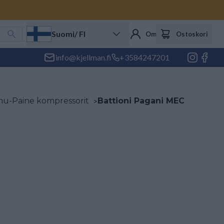
Suomi
/ FI
Oma tili
Ostoskori
info@kjellman.fi
+3584247201
u-Paine kompressorit
>
Battioni Pagani MEC