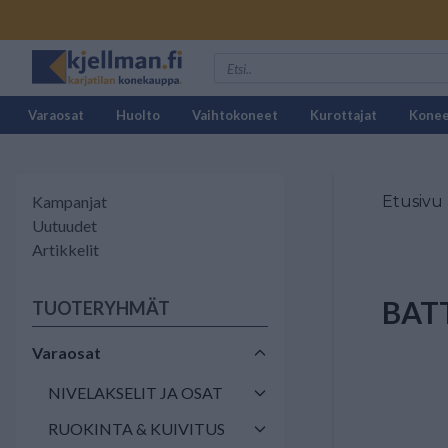
Varaosat
Huolto
Vaihtokoneet
Kurottajat
Kone
Kampanjat
Etusivu
Uutuudet
Artikkelit
BAT
TUOTERYHMÄT
Varaosat
NIVELAKSELIT JA OSAT
RUOKINTA & KUIVITUS