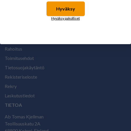
Hyväksy
Suomen vahvimmat
MEISTÄ
Hyväksy pakolliset
Maksuehdot
Meistä
Rahoitus
Toimitusehdot
Tietosuojakäytäntö
Rekisteriseloste
Rekry
Laskutustiedot
TIETOA
Ab Tomas Kjellman
Teollisuuskatu 2A
68800 Kolppi, Finland