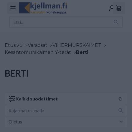
Etusivu
>
Varaosat
>
VIHERMURSKAIMET
>
Kesantomurskaimen Y-terät
>
Berti
BERTI
Kaikki
suodattimet
0