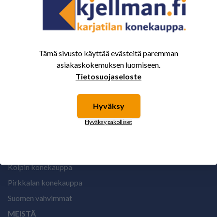
1
Tämä sivusto käyttää evästeitä paremman
asiakaskokemuksen luomiseen.
Tietosuojaseloste
Hyväksy
Hyväksy pakolliset
MYYMÄLÄT
Kolpin konekauppa
Pirkkalan konekauppa
Suomen vahvimmat
MEISTÄ