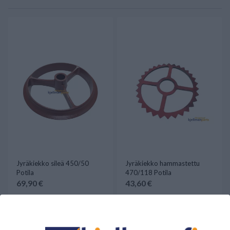
Jyräkiekko sileä 450/50
Jyräkiekko hammastettu
Potila
470/118 Potila
69,90 €
43,60 €
Saatavilla
Saatavilla