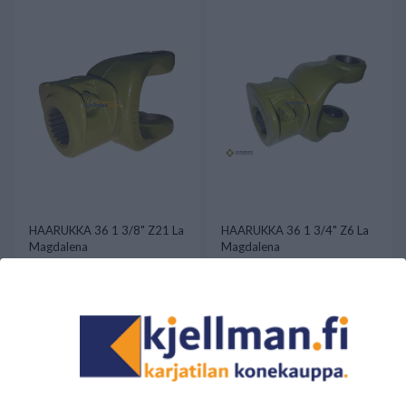
HAARUKKA 36 1 3/8" Z21 La
HAARUKKA 36 1 3/4" Z6 La
Magdalena
Magdalena
82,28 €
82,28 €
Saatavilla
Saatavilla