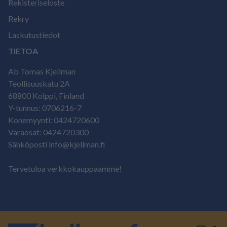
Rekisteriseloste
Rekry
Laskutustiedot
TIETOA
Ab Tomas Kjellman
Teollisuuskatu 2A
68800 Kolppi, Finland
Y-tunnus: 0706216-7
Konemyynti: 0424720600
Varaosat: 0424720300
Sähköposti info@kjellman.fi
Tervetuloa verkkokauppaamme!