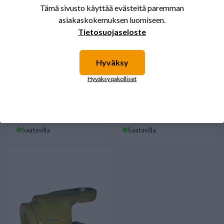
Tämä sivusto käyttää evästeitä paremman
asiakaskokemuksen luomiseen.
Tietosuojaseloste
Hyväksy
Hyväksy pakolliset
HAARUKKA 36 1 3/4" Z6 La
Haarukka 36 1 3/4" Z20 La
Magdalena
Magdalena
104,46 €
63,54 €
Saatavilla
Saatavilla