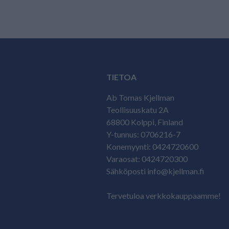
TIETOA
Ab Tomas Kjellman
Teollisuuskatu 2A
68800 Kolppi, Finland
Y-tunnus: 0706216-7
Konemyynti: 0424720600
Varaosat: 0424720300
Sähköposti info@kjellman.fi
Tervetuloa verkkokauppaamme!