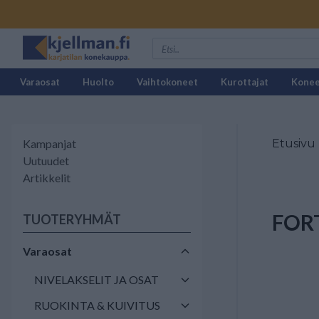
Varaosat
Huolto
Vaihtokoneet
Kurottajat
Kone
Kampanjat
Etusivu
Uutuudet
Artikkelit
FOR
TUOTERYHMÄT
Varaosat
NIVELAKSELIT JA OSAT
RUOKINTA & KUIVITUS