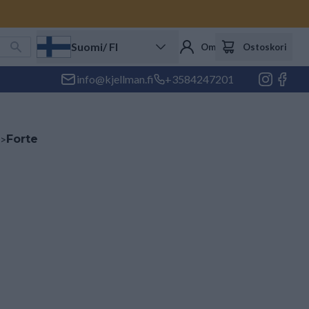
Suomi
/ FI
Oma tili
Ostoskori
info@kjellman.fi
+3584247201
>
Forte