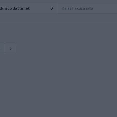
kki
suodattimet
0
1