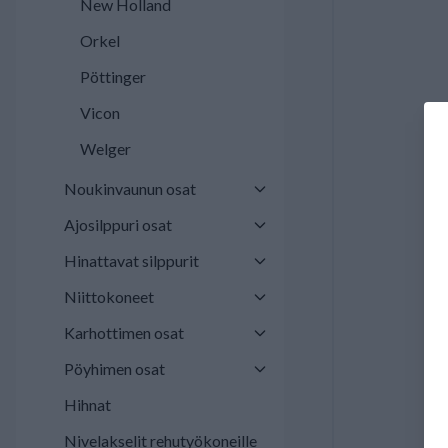
New Holland
Orkel
Pöttinger
Vicon
Welger
Noukinvaunun osat
Ajosilppuri osat
Hinattavat silppurit
Niittokoneet
Karhottimen osat
Pöyhimen osat
Hihnat
Nivelakselit rehutyökoneille