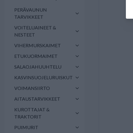
PERÄVAUNUN
TARVIKKEET
VOITELUAINEET &
NESTEET
VIHERMURSKAIMET
ETUKUORMAIMET
SALAOJAHUUHTELU
KASVINSUOJELURUISKUT
VOIMANSIIRTO
AITAUSTARVIKKEET
KUROTTAJAT &
TRAKTORIT
PUIMURIT