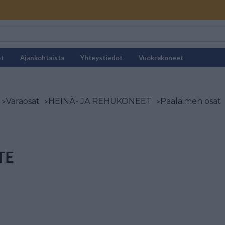
et
Ajankohtaista
Yhteystiedot
Vuokrakoneet
>
Varaosat
>
HEINÄ- JA REHUKONEET
>
Paalaimen osat
TE