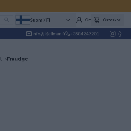
Suomi
/ FI
Oma tili
Ostoskori
info@kjellman.fi
+3584247201
t
>
Fraudge