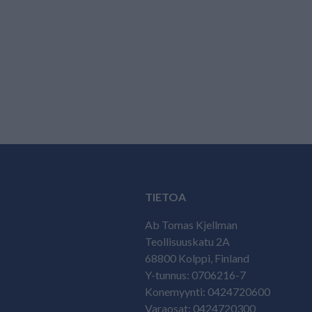
TIETOA
Ab Tomas Kjellman
Teollisuuskatu 2A
68800 Kolppi, Finland
Y-tunnus: 0706216-7
Konemyynti: 0424720600
Varaosat: 0424720300