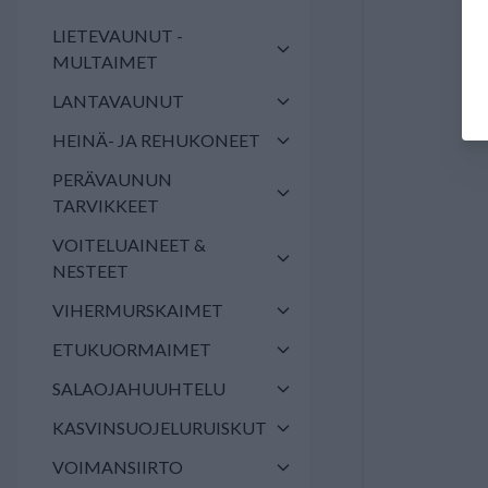
LIETEVAUNUT -
MULTAIMET
LANTAVAUNUT
HEINÄ- JA REHUKONEET
PERÄVAUNUN
TARVIKKEET
VOITELUAINEET &
NESTEET
VIHERMURSKAIMET
ETUKUORMAIMET
SALAOJAHUUHTELU
KASVINSUOJELURUISKUT
VOIMANSIIRTO