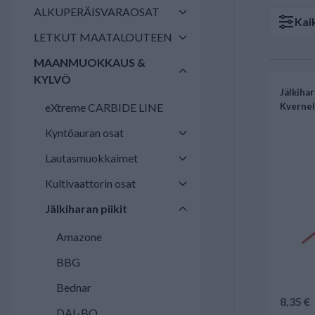
ALKUPERÄISVARAOSAT
Kai
LETKUT MAATALOUTEEN
MAANMUOKKAUS &
KYLVÖ
Jälkiha
eXtreme CARBIDE LINE
Kverne
Kyntöauran osat
Lautasmuokkaimet
Kultivaattorin osat
Jälkiharan piikit
Amazone
BBG
Bednar
8,35 €
DAL-BO