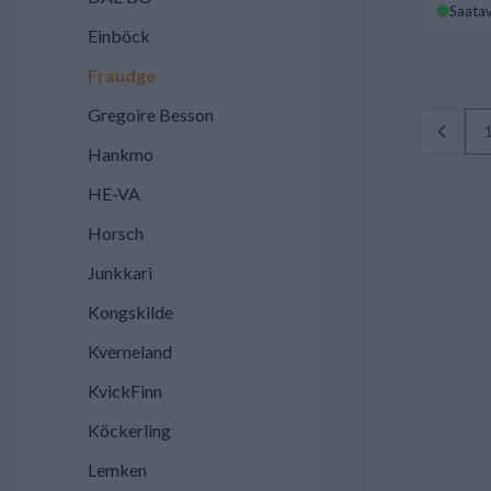
Saatav
Einböck
Fraudge
Gregoire Besson
Hankmo
HE-VA
Horsch
Junkkari
Kongskilde
Kverneland
KvickFinn
Köckerling
Lemken