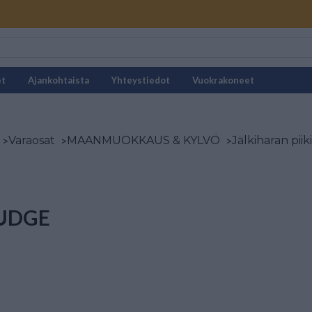
et
Ajankohtaista
Yhteystiedot
Vuokrakoneet
>
Varaosat
>
MAANMUOKKAUS & KYLVÖ
>
Jälkiharan piiki
UDGE