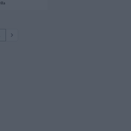
illa
1