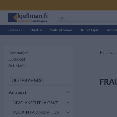
Varaosat
Huolto
Vaihtokoneet
Kurottajat
Kone
Kampanjat
Etusivu
Uutuudet
Artikkelit
FRA
TUOTERYHMÄT
Varaosat
NIVELAKSELIT JA OSAT
RUOKINTA & KUIVITUS