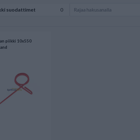
kki
suodattimet
0
ran piikki 10x550
land