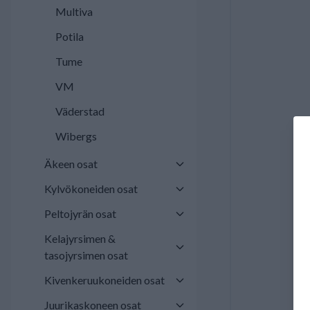
Multiva
Potila
Tume
VM
Väderstad
Wibergs
Äkeen osat
Kylvökoneiden osat
Peltojyrän osat
Kelajyrsimen &
tasojyrsimen osat
Kivenkeruukoneiden osat
Juurikaskoneen osat