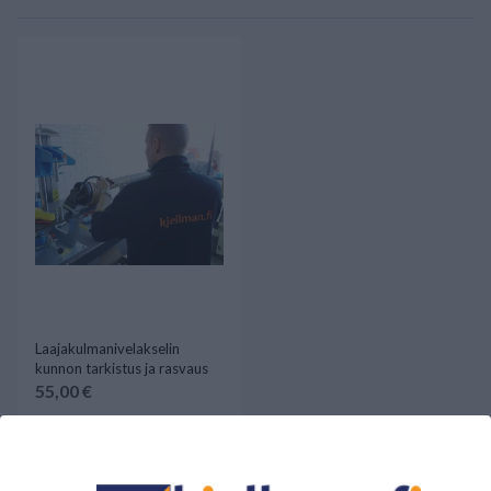
Laajakulmanivelakselin
kunnon tarkistus ja rasvaus
55,00 €
Saatavilla