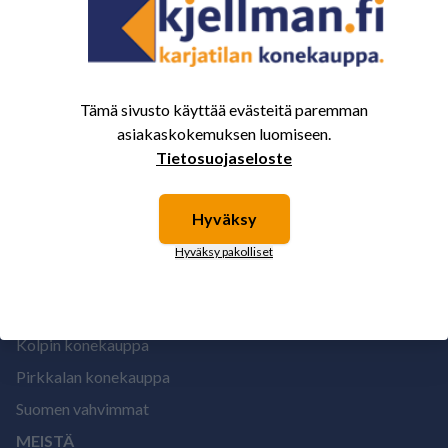
1
Tämä sivusto käyttää evästeitä paremman
asiakaskokemuksen luomiseen.
Tietosuojaseloste
Hyväksy
Hyväksy pakolliset
MYYMÄLÄT
Kolpin konekauppa
Pirkkalan konekauppa
Suomen vahvimmat
MEISTÄ