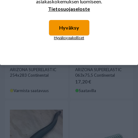
asiakaskokemuksen luomiseen.
Tietosuojaseloste
Hyväksy
Hyväksy pakolliset
ARIZONA SUPERELASTIC
ARIZONA SUPERELASTIC
254x283 Continental
063x75,5 Continental
17,20 €
Varmista saatavuus
Saatavilla