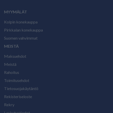
MYYMÄLÄT
Kolpin konekauppa
Pirkkalan konekauppa
Suomen vahvimmat
MEISTÄ
Maksuehdot
Meistä
Rahoitus
Toimitusehdot
Tietosuojakäytäntö
Rekisteriseloste
Rekry
Laskutustiedot