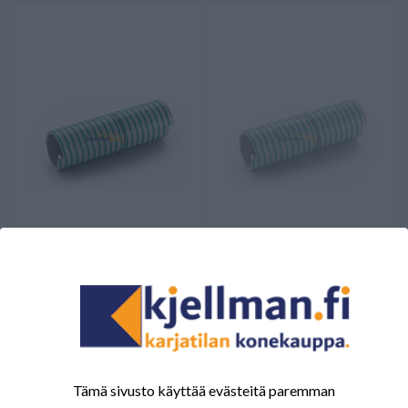
ARIZONA SUPERELASTIC
ARIZONA SUPERELASTIC
254x283 6 Continental
050x61 Continental
932,04 €
15,11 €
Saatavilla
Varmista saatavuus
Tämä sivusto käyttää evästeitä paremman