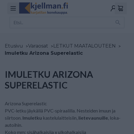
Etusivu
>
Varaosat
>
LETKUT MAATALOUTEEN
>
Imuletku Arizona Superelastic
IMULETKU ARIZONA
SUPERELASTIC
Arizona Superelastic
PVC-letku jäykällä PVC-spiraalilla. Nesteiden imuun ja
siirtoon.
Imuletku
kastelulaitteisiin,
lietevaunuille
, loka-
autoihin.
Koko mm: sisähalkaisija x ulkohalkaisija