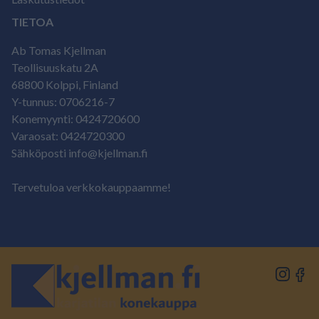
TIETOA
Ab Tomas Kjellman
Teollisuuskatu 2A
68800 Kolppi, Finland
Y-tunnus: 0706216-7
Konemyynti: 0424720600
Varaosat: 0424720300
Sähköposti info@kjellman.fi
Tervetuloa verkkokauppaamme!