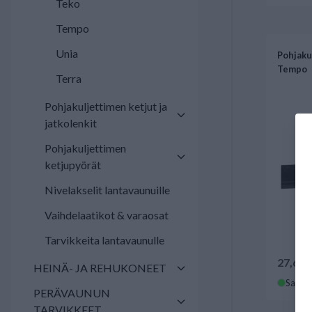
Teko
Tempo
Unia
Pohjaku
Tempo
Terra
Pohjakuljettimen ketjut ja
jatkolenkit
Pohjakuljettimen
ketjupyörät
Nivelakselit lantavaunuille
Vaihdelaatikot & varaosat
Tarvikkeita lantavaunulle
27,60 
HEINÄ- JA REHUKONEET
Saatav
PERÄVAUNUN
TARVIKKEET