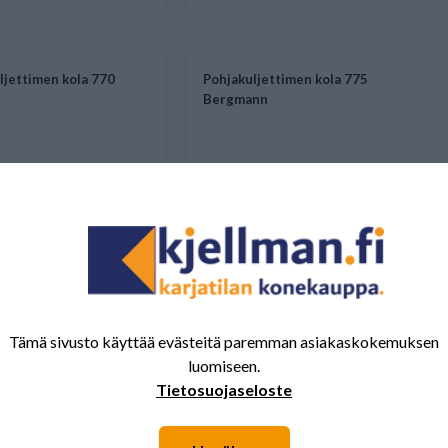
ljettimen kola 770
Pohjakuljettimen kola 775
Bergmann
Tämä sivusto käyttää evästeitä paremman asiakaskokemuksen
luomiseen.
€
35,90 €
Tietosuojaseloste
illa
Saatavilla