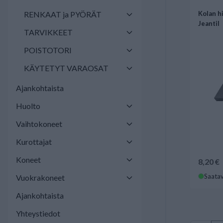
RENKAAT ja PYÖRÄT
Kolan h
Jeantil
TARVIKKEET
POISTOTORI
KÄYTETYT VARAOSAT
Ajankohtaista
Huolto
Vaihtokoneet
Kurottajat
Koneet
8,20 €
Saatav
Vuokrakoneet
Ajankohtaista
Yhteystiedot