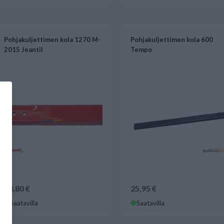
Pohjakuljettimen kola 1270 M-
Pohjakuljettimen kola 600
2015 Jeantil
Tempo
98,80 €
25,95 €
Saatavilla
Saatavilla