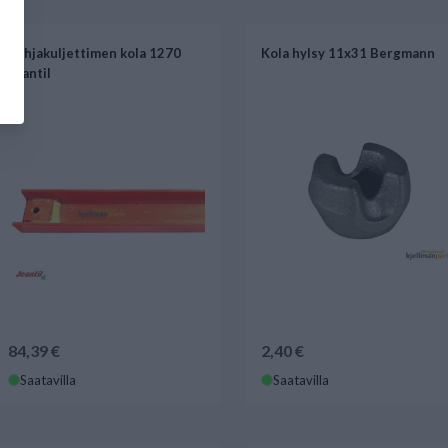
Pohjakuljettimen kola 1270
Kola hylsy 11x31 Bergmann
Jeantil
84,39 €
2,40 €
Saatavilla
Saatavilla