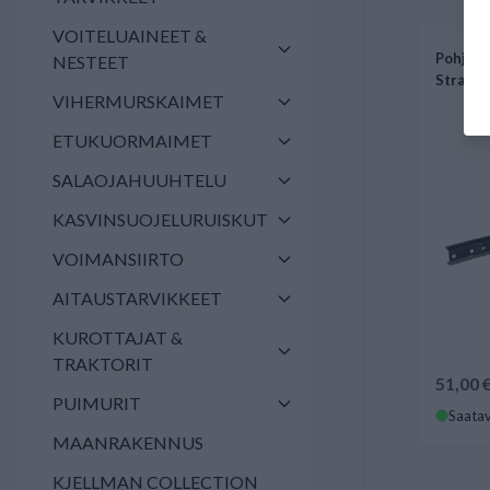
VOITELUAINEET &
Pohjaku
NESTEET
Straut
VIHERMURSKAIMET
ETUKUORMAIMET
SALAOJAHUUHTELU
KASVINSUOJELURUISKUT
VOIMANSIIRTO
AITAUSTARVIKKEET
KUROTTAJAT &
TRAKTORIT
51,00 
PUIMURIT
Saatav
MAANRAKENNUS
KJELLMAN COLLECTION