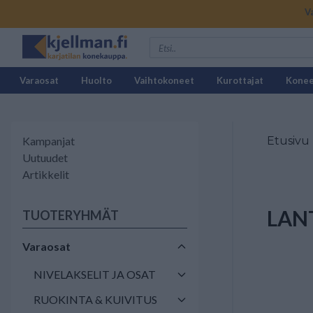
V
Varaosat
Huolto
Vaihtokoneet
Kurottajat
Kone
Kampanjat
Etusivu
Uutuudet
Artikkelit
LAN
TUOTERYHMÄT
Varaosat
NIVELAKSELIT JA OSAT
RUOKINTA & KUIVITUS