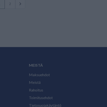
1
2
MEISTÄ
Maksuehdot
Meistä
Rahoitus
Toimitusehdot
Tietosuojakäytäntö