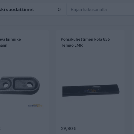
kki
suodattimet
0
ava kiinnike
Pohjakuljettimen kola 855
mann
Tempo LMR
€
29,80 €