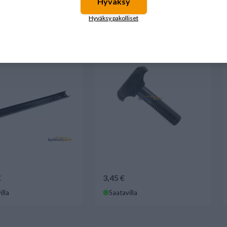
Hyväksy
Hyväksy pakolliset
ljettimen kola 775
Ketjupultti 10x31 Bergmann
mann
€
3,45 €
illa
Saatavilla