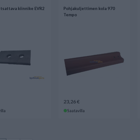
itsattava kiinnike EVR2
Pohjakuljettimen kola 970
Tempo
23,26 €
illa
Saatavilla