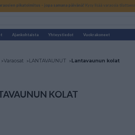
araosien pikatoimitus – jopa samana päivänä!
Kysy lisää varaosia tilattaes
et
Ajankohtaista
Yhteystiedot
Vuokrakoneet
>
Varaosat
>
LANTAVAUNUT
>
Lantavaunun kolat
TAVAUNUN KOLAT