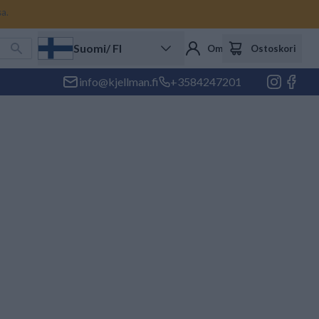
sa.
Suomi
/ FI
Oma tili
Ostoskori
info@kjellman.fi
+3584247201