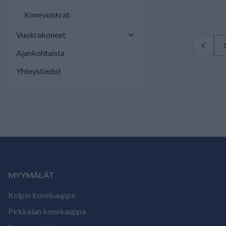
Konevuokrat
Vuokrakoneet
Ajankohtaista
Yhteystiedot
MYYMÄLÄT
Kolpin konekauppa
Pirkkalan konekauppa