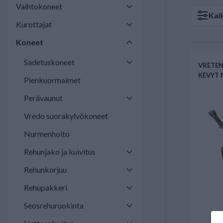
Vaihtokoneet
Kai
Kurottajat
Koneet
Sadetuskoneet
VRETEN
KEVYT 
Pienkuormaimet
Perävaunut
Vredo suorakylvökoneet
Nurmenhoito
Rehunjako ja kuivitus
Rehunkorjuu
Rehupakkeri
Seosrehuruokinta