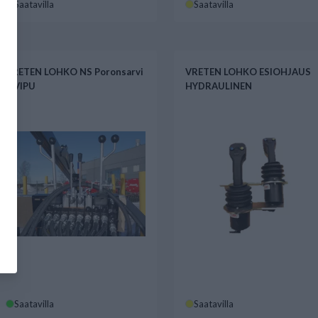
Saatavilla
Saatavilla
VRETEN LOHKO NS Poronsarvi
VRETEN LOHKO ESIOHJAUS
2 VIPU
HYDRAULINEN
Saatavilla
Saatavilla