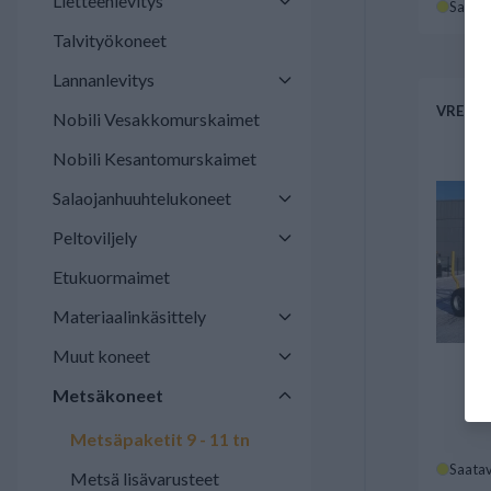
Lietteenlevitys
Saatav
Talvityökoneet
Lannanlevitys
VRETEN
Nobili Vesakkomurskaimet
Nobili Kesantomurskaimet
Salaojanhuuhtelukoneet
Peltoviljely
Etukuormaimet
Materiaalinkäsittely
Muut koneet
Metsäkoneet
Metsäpaketit 9 - 11 tn
Saatav
Metsä lisävarusteet