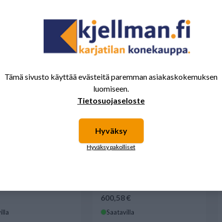
illa
Saatavilla
 9.68 SUOMI
VRETEN PANKKO 160x160
PARI 900 vaunulle
Tämä sivusto käyttää evästeitä paremman asiakaskokemuksen
luomiseen.
Tietosuojaseloste
Hyväksy
Hyväksy pakolliset
600,58 €
illa
Saatavilla