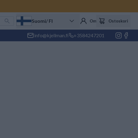
Suomi
/ FI
Oma tili
Ostoskori
info@kjellman.fi
+3584247201