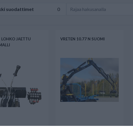
kki
suodattimet
0
 LOHKO JAETTU
VRETEN 10.77 N SUOMI
MALLI