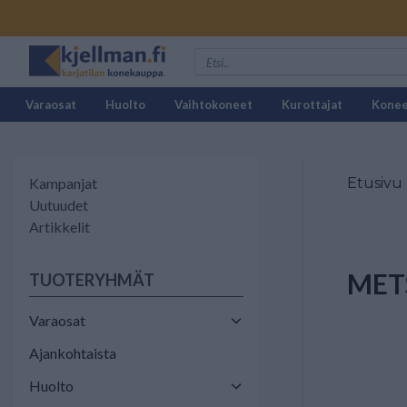
Varaosat
Huolto
Vaihtokoneet
Kurottajat
Kone
Kampanjat
Etusivu
Uutuudet
Artikkelit
METS
TUOTERYHMÄT
Varaosat
Ajankohtaista
Huolto