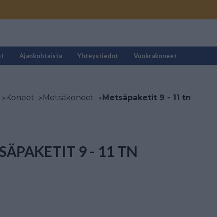
et
Ajankohtaista
Yhteystiedot
Vuokrakoneet
>
Koneet
>
Metsäkoneet
>
Metsäpaketit 9 - 11 tn
ÄPAKETIT 9 - 11 TN