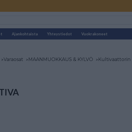
et
Ajankohtaista
Yhteystiedot
Vuokrakoneet
>
Varaosat
>
MAANMUOKKAUS & KYLVÖ
>
Kultivaattorin
TIVA