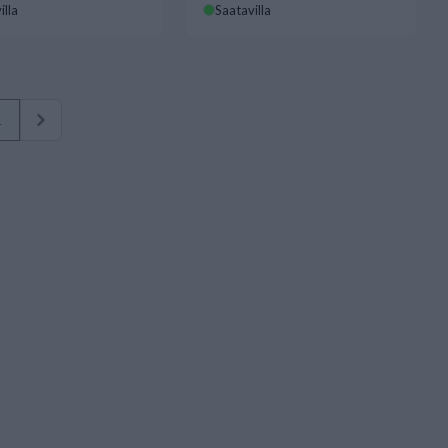
illa
Saatavilla
1