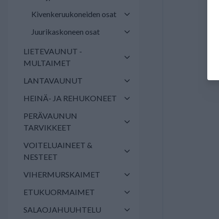
Kivenkeruukoneiden osat
Juurikaskoneen osat
LIETEVAUNUT -
MULTAIMET
LANTAVAUNUT
HEINÄ- JA REHUKONEET
PERÄVAUNUN
TARVIKKEET
VOITELUAINEET &
NESTEET
VIHERMURSKAIMET
ETUKUORMAIMET
SALAOJAHUUHTELU