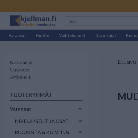
Varaosat
Huolto
Vaihtokoneet
Kurottajat
Kone
Kampanjat
Etusivu
Uutuudet
Artikkelit
MUL
TUOTERYHMÄT
Varaosat
NIVELAKSELIT JA OSAT
RUOKINTA & KUIVITUS