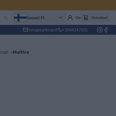
Suomi
/ FI
Oma tili
Ostoskori
info@kjellman.fi
+3584247201
 osat
>
Multiva