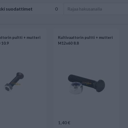
kki
suodattimet
0
ttorin pultti + mutteri
Kultivaattorin pultti + mutteri
 10.9
M12x60 8.8
1,40 €