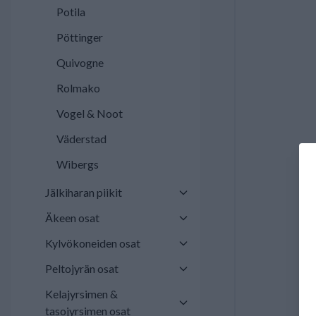
Potila
Pöttinger
Quivogne
Rolmako
Vogel & Noot
Väderstad
Wibergs
Jälkiharan piikit
Äkeen osat
Kylvökoneiden osat
Peltojyrän osat
Kelajyrsimen &
tasojyrsimen osat