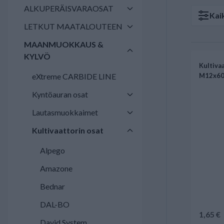
ALKUPERÄISVARAOSAT
Kai
LETKUT MAATALOUTEEN
MAANMUOKKAUS &
KYLVÖ
Kultivaa
eXtreme CARBIDE LINE
M12x60
Kyntöauran osat
Lautasmuokkaimet
Kultivaattorin osat
Alpego
Amazone
Bednar
DAL-BO
1,65 €
David System