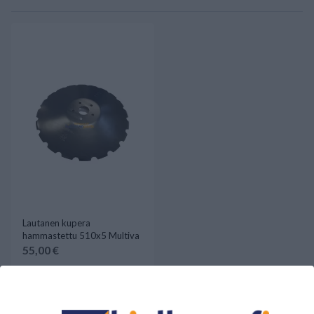
Lautanen kupera
hammastettu 510x5 Multiva
55,00 €
Saatavilla