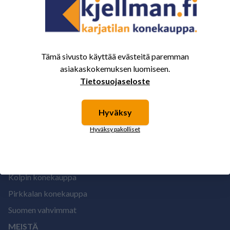
1
Tämä sivusto käyttää evästeitä paremman
asiakaskokemuksen luomiseen.
Tietosuojaseloste
Hyväksy
Hyväksy pakolliset
MYYMÄLÄT
Kolpin konekauppa
Pirkkalan konekauppa
Suomen vahvimmat
MEISTÄ