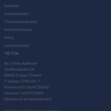
Rahoitus
Toimitusehdot
Tietosuojakäytäntö
Rekisteriseloste
Rekry
Laskutustiedot
TIETOA
Ab Tomas Kjellman
Teollisuuskatu 2A
68800 Kolppi, Finland
Y-tunnus: 0706216-7
Konemyynti: 0424720600
Varaosat: 0424720300
Sähköposti info@kjellman.fi
Tervetuloa verkkokauppaamme!