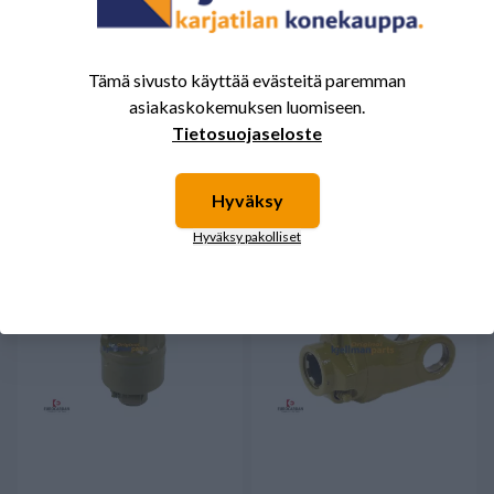
Kaksoishaarukka CV 8
Haarukka 8 FR-2200 1 3/4"
Tämä sivusto käyttää evästeitä paremman
Eurocardan (old)
Z6 Eurocardan
asiakaskokemuksen luomiseen.
170,00 €
495,00 €
Tietosuojaseloste
Saatavilla
Saatavilla
Hyväksy
Hyväksy pakolliset