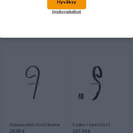
Hyväksy
Jälkiharan piikki suora
Crossboard kulutuslevy
Hyväksy pakolliset
12x485 Potila
taivutettu 260x150
11,75 €
19,94 €
Saatavilla
Saatavilla
Etulanan piikki 45x10 Bednar
S-piikki + kärki 65x12
29,85 €
107,04 €