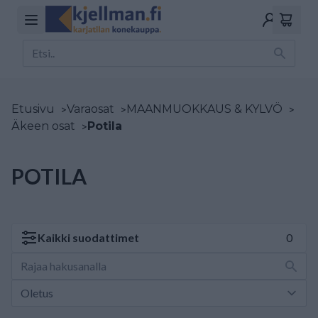
Etusivu
>
Varaosat
>
MAANMUOKKAUS & KYLVÖ
>
Äkeen osat
>
Potila
POTILA
Kaikki
suodattimet
0