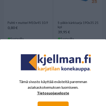
Pultti + mutteri M10x45 10.9
S-piikin kärkisarja 190x35 25
kpl
0,80 €
39,95 €
Saatavilla
Saatavilla
Tämä sivusto käyttää evästeitä paremman
asiakaskokemuksen luomiseen.
Tietosuojaseloste