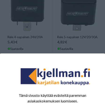
Rele 4-napainen 24V/20A
Rele 5-napainen 12V/20/30A
5,43 €
4,82 €
Saatavilla
Saatavilla
Tämä sivusto käyttää evästeitä paremman
asiakaskokemuksen luomiseen.