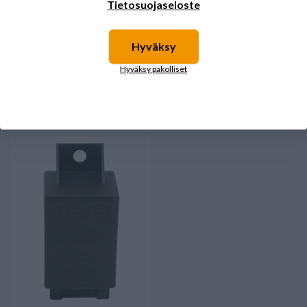
Tietosuojaseloste
Hyväksy
Rele 5-napainen 24V/20/30A
Vilkkurele yleismalli 3
napainen
6,15 €
Hyväksy pakolliset
6,86 €
Saatavilla
Saatavilla