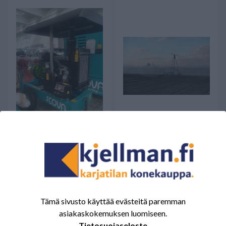
OCMIS Scova K08R709
OCMIS Kasteluramppi 44 m
Perkins
10067,00 €
Saatavilla
Saatavilla
Tämä sivusto käyttää evästeitä paremman
asiakaskokemuksen luomiseen.
Tietosuojaseloste