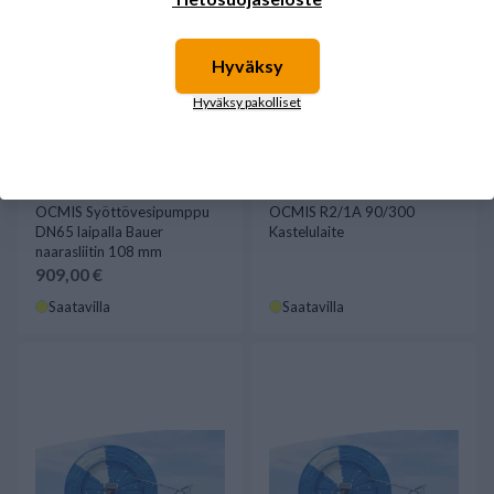
Hyväksy
Hyväksy pakolliset
OCMIS Syöttövesipumppu
OCMIS R2/1A 90/300
DN65 laipalla Bauer
Kastelulaite
naarasliitin 108 mm
909,00 €
Saatavilla
Saatavilla