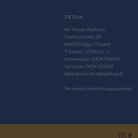
TIETOA
Ab Tomas Kjellman
Teollisuuskatu 2A
68800 Kolppi, Finland
Y-tunnus: 0706216-7
Konemyynti: 0424720600
Varaosat: 0424720300
Sähköposti info@kjellman.fi
Tervetuloa verkkokauppaamme!