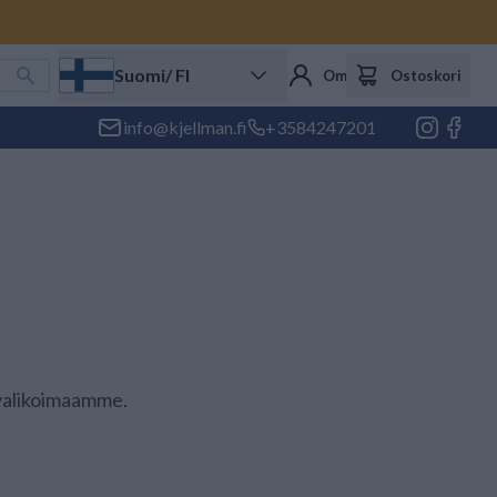
Suomi
/ FI
Oma tili
Ostoskori
info@kjellman.fi
+3584247201
 valikoimaamme.