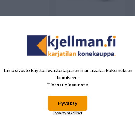
67 €
103000,00 €
illa
Saatavilla
 Z2-840 H
SaMASZ Z-410
Tämä sivusto käyttää evästeitä paremman asiakaskokemuksen
ottorinen karhotin
yksiroottorinen karhotin
luomiseen.
Tietosuojaseloste
Hyväksy
Hyväksy pakolliset