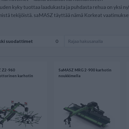
den kyky tuottaa laadukasta ja puhdasta rehua on yksi ny
istä tekijöistä. saMASZ täyttää nämä Korkeat vaatimukset
kki
suodattimet
0
 Z2-960
SaMASZ MRG 2-900 karhotin
ottorinen karhotin
noukkimella