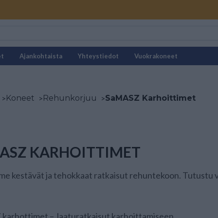
et
Ajankohtaista
Yhteystiedot
Vuokrakoneet
>
Koneet
>
Rehunkorjuu
>
SaMASZ Karhoittimet
ASZ KARHOITTIMET
e kestävät ja tehokkaat ratkaisut rehuntekoon. Tutustu
karhottimet – laaturatkaisut karhoittamiseen