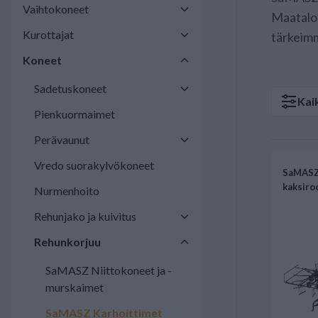
Vaihtokoneet
Maatalou
Kurottajat
tärkeimm
Koneet
Sadetuskoneet
Kai
Pienkuormaimet
Perävaunut
Vredo suorakylvökoneet
SaMASZ
kaksiro
Nurmenhoito
Rehunjako ja kuivitus
Rehunkorjuu
SaMASZ Niittokoneet ja -
murskaimet
SaMASZ Karhoittimet