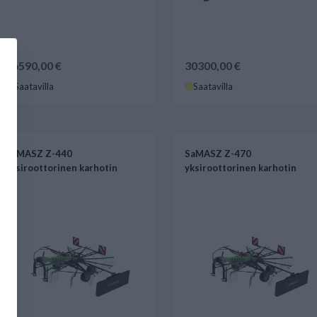
16590,00 €
30300,00 €
Saatavilla
Saatavilla
SaMASZ Z-440
SaMASZ Z-470
yksiroottorinen karhotin
yksiroottorinen karhotin