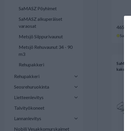
SaMASZ Pöyhimet
SaMASZ alkuperäiset
varaosat
46556,
Saatav
Metsjö Silppurivaunut
Metsjö Rehuvaunut 34 - 90
m3
SaMASZ
Rehupakkeri
kaksiro
Rehupakkeri
Seosrehuruokinta
Lietteenlevitys
Talvityökoneet
Lannanlevitys
Nobili Vesakkomurskaimet