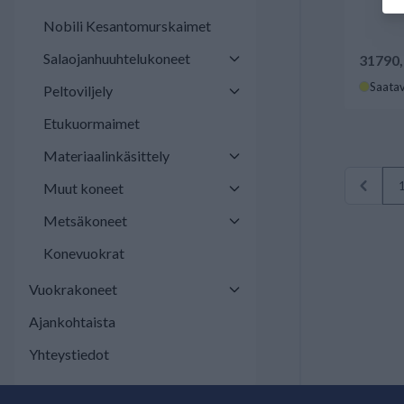
Nobili Kesantomurskaimet
Salaojanhuuhtelukoneet
31790,
Saatav
Peltoviljely
Etukuormaimet
Materiaalinkäsittely
Muut koneet
Metsäkoneet
Konevuokrat
Vuokrakoneet
Ajankohtaista
Yhteystiedot