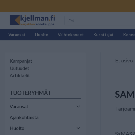
Varaosat
Huolto
Vaihtokoneet
Kurottajat
Kone
Kampanjat
Etusivu
Uutuudet
Artikkelit
SAM
TUOTERYHMÄT
Varaosat
Tarjoamm
Ajankohtaista
Huolto
SaMASZ 