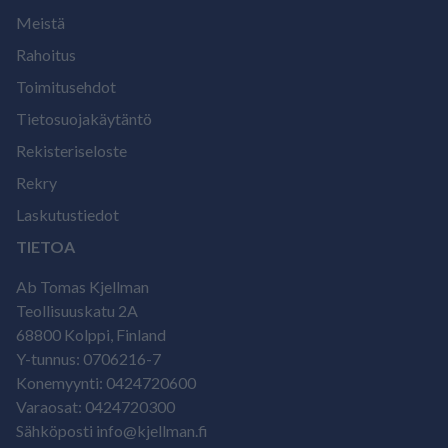
Meistä
Rahoitus
Toimitusehdot
Tietosuojakäytäntö
Rekisteriseloste
Rekry
Laskutustiedot
TIETOA
Ab Tomas Kjellman
Teollisuuskatu 2A
68800 Kolppi, Finland
Y-tunnus: 0706216-7
Konemyynti: 0424720600
Varaosat: 0424720300
Sähköposti info@kjellman.fi