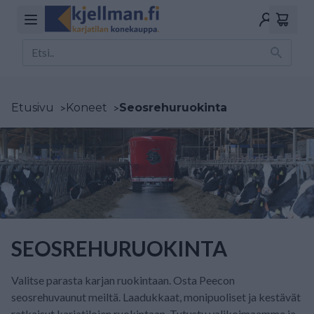
Etusivu
>
Koneet
>
Seosrehuruokinta
SEOSREHURUOKINTA
Valitse parasta karjan ruokintaan. Osta Peecon
seosrehuvaunut meiltä. Laadukkaat, monipuoliset ja kestävät
ratkaisut karjatilojen ruokintaan. Tutustu valikoimaamme ja