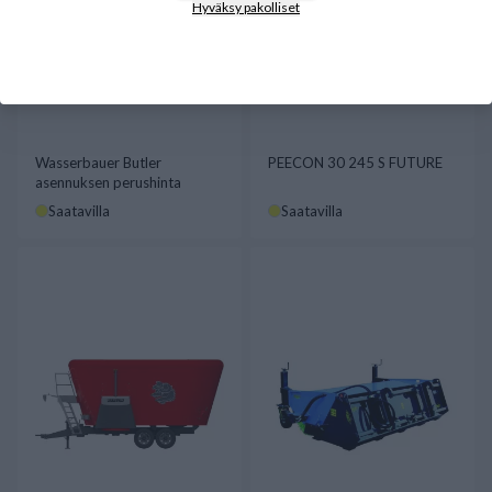
Hyväksy pakolliset
Wasserbauer Butler
PEECON 30 245 S FUTURE
asennuksen perushinta
Saatavilla
Saatavilla