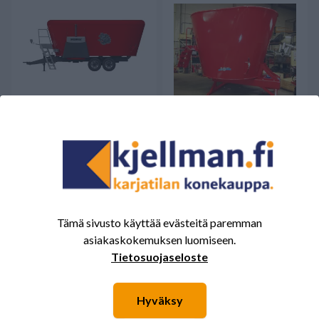
PEECON 24-230 S FUTURE
PEECON 15 245 S KIINTEÄ
Twin
64325,00 €
Saatavilla
Saatavilla
Tämä sivusto käyttää evästeitä paremman
asiakaskokemuksen luomiseen.
Tietosuojaseloste
Hyväksy