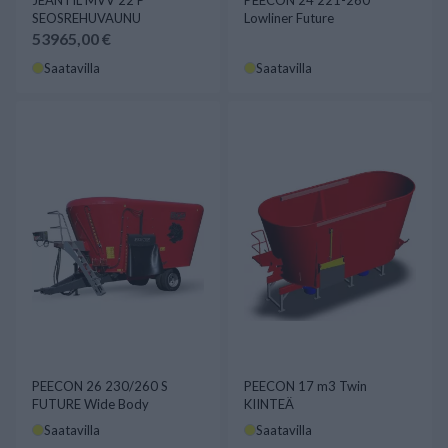
JEANTIL MVV 22 P
PEECON 24 221-260
SEOSREHUVAUNU
Lowliner Future
53965,00 €
Saatavilla
Saatavilla
PEECON 26 230/260 S
PEECON 17 m3 Twin
FUTURE Wide Body
KIINTEÄ
Saatavilla
Saatavilla