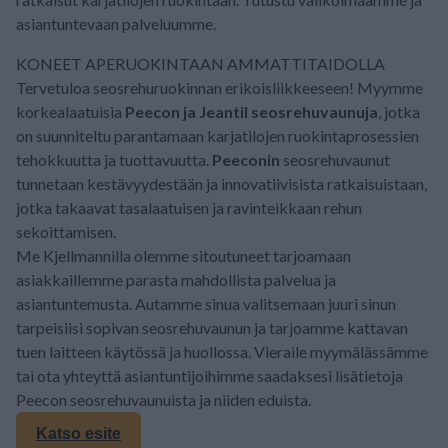
asiantuntevaan palveluumme.
KONEET APERUOKINTAAN AMMATTITAIDOLLA
Tervetuloa seosrehuruokinnan erikoisliikkeeseen! Myymme
korkealaatuisia
Peecon ja Jeantil seosrehuvaunuja
, jotka
on suunniteltu parantamaan karjatilojen ruokintaprosessien
tehokkuutta ja tuottavuutta.
Peeconin
seosrehuvaunut
tunnetaan kestävyydestään ja innovatiivisista ratkaisuistaan,
jotka takaavat tasalaatuisen ja ravinteikkaan rehun
sekoittamisen.
Me Kjellmannilla olemme sitoutuneet tarjoamaan
asiakkaillemme parasta mahdollista palvelua ja
asiantuntemusta. Autamme sinua valitsemaan juuri sinun
tarpeisiisi sopivan seosrehuvaunun ja tarjoamme kattavan
tuen laitteen käytössä ja huollossa. Vieraile myymälässämme
tai ota yhteyttä asiantuntijoihimme saadaksesi lisätietoja
Peecon seosrehuvaunuista ja niiden eduista.
Katso esite