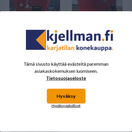
Peecon 22 m3 Twin
Peecon 32 m3 2013
widebody
Saatavilla
Saatavilla
Tämä sivusto käyttää evästeitä paremman
asiakaskokemuksen luomiseen.
Tietosuojaseloste
Hyväksy
Hyväksy pakolliset