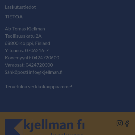
Laskutustiedot
TIETOA
Ab Tomas Kjellman
Teollisuuskatu 2A
68800 Kolppi, Finland
Y-tunnus: 0706216-7
Konemyynti: 0424720600
Varaosat: 0424720300
Sähköposti info@kjellman.fi
Tervetuloa verkkokauppaamme!