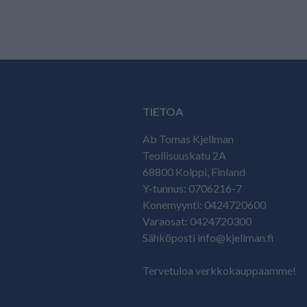
TIETOA
Ab Tomas Kjellman
Teollisuuskatu 2A
68800 Kolppi, Finland
Y-tunnus: 0706216-7
Konemyynti: 0424720600
Varaosat: 0424720300
Sähköposti info@kjellman.fi
Tervetuloa verkkokauppaamme!