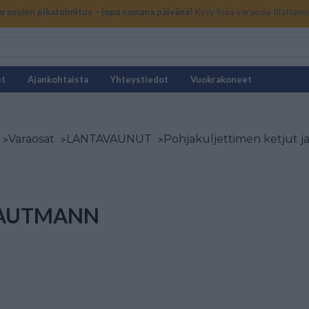
araosien pikatoimitus – jopa samana päivänä!
Kysy lisää varaosia tilattaes
et
Ajankohtaista
Yhteystiedot
Vuokrakoneet
>
Varaosat
>
LANTAVAUNUT
>
Pohjakuljettimen ketjut ja
AUTMANN