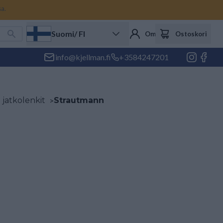
sa.
Suomi
/ FI
Oma tili
Ostoskori
info@kjellman.fi
+3584247201
 jatkolenkit
>
Strautmann