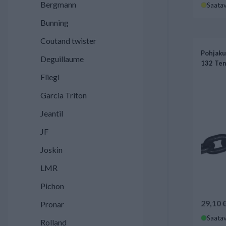
Bergmann
Saatav
Bunning
Coutand twister
Pohjaku
Deguillaume
132 Tem
Fliegl
Garcia Triton
Jeantil
JF
Joskin
LMR
Pichon
29,10 
Pronar
Saatav
Rolland