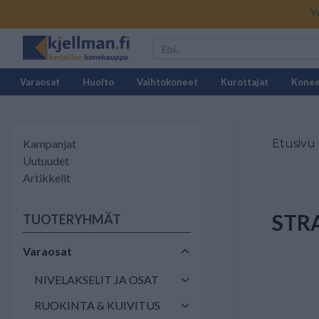
V
Varaosat
Huolto
Vaihtokoneet
Kurottajat
Kone
Kampanjat
Etusivu
Uutuudet
Artikkelit
STR
TUOTERYHMÄT
Varaosat
NIVELAKSELIT JA OSAT
RUOKINTA & KUIVITUS