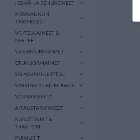
HEINÄ- JA REHUKONEET
PERÄVAUNUN
TARVIKKEET
VOITELUAINEET &
NESTEET
VIHERMURSKAIMET
ETUKUORMAIMET
SALAOJAHUUHTELU
KASVINSUOJELURUISKUT
VOIMANSIIRTO
AITAUSTARVIKKEET
KUROTTAJAT &
TRAKTORIT
PUIMURIT