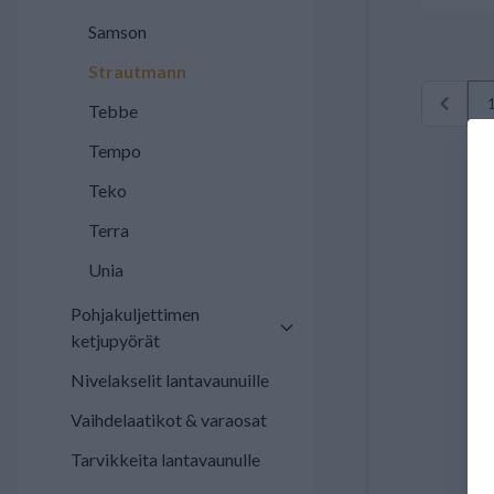
Samson
Strautmann
Tebbe
Tempo
Teko
Terra
Unia
Pohjakuljettimen
ketjupyörät
Nivelakselit lantavaunuille
Vaihdelaatikot & varaosat
Tarvikkeita lantavaunulle