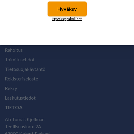
Hyväksy
Suomen vahvimmat
MEISTÄ
Hyväksy pakolliset
Maksuehdot
Meistä
Rahoitus
Toimitusehdot
Tietosuojakäytäntö
Rekisteriseloste
Rekry
Laskutustiedot
TIETOA
Ab Tomas Kjellman
Teollisuuskatu 2A
68800 Kolppi, Finland