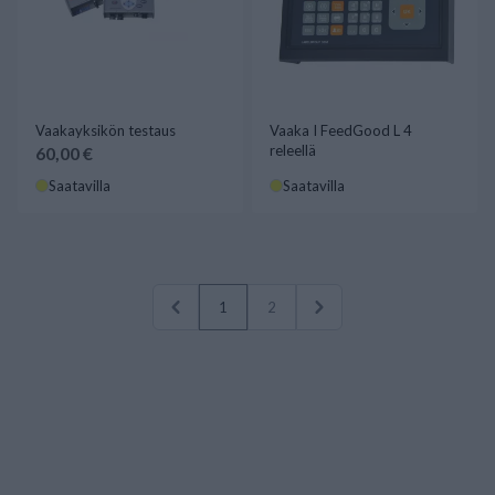
Vaakayksikön testaus
Vaaka I FeedGood L 4
releellä
60,00 €
Saatavilla
Saatavilla
1
2