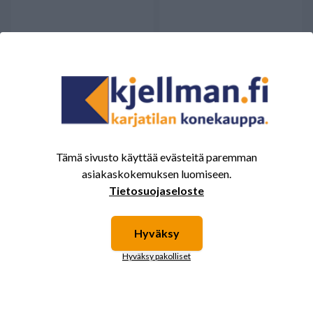
Lisänäyttö 275x124
Easy Control 2 Dinamica
DInamica generale
generale
Saatavilla
Saatavilla
Tämä sivusto käyttää evästeitä paremman
asiakaskokemuksen luomiseen.
Tietosuojaseloste
Hyväksy
Hyväksy pakolliset
Modeemi WiNET Dinamica
Signaalimuunnin DG-WT2-UI
generale