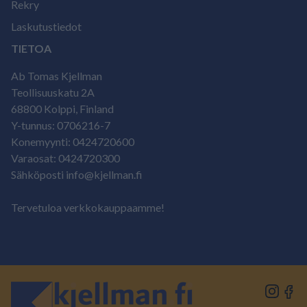
Rekry
Laskutustiedot
TIETOA
Ab Tomas Kjellman
Teollisuuskatu 2A
68800 Kolppi, Finland
Y-tunnus: 0706216-7
Konemyynti: 0424720600
Varaosat: 0424720300
Sähköposti info@kjellman.fi
Tervetuloa verkkokauppaamme!