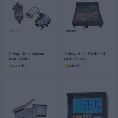
Vaakayksikkö langaton
Vaakayksikkö I FeedGood L
Smart Control
näyttö Peecon
Saatavilla
Saatavilla