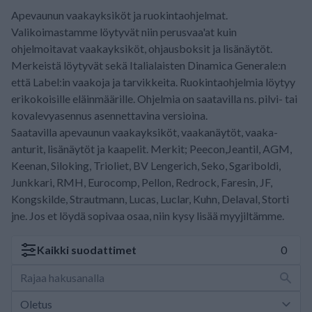
Apevaunun vaakayksiköt ja ruokintaohjelmat.
Valikoimastamme löytyvät niin perusvaa'at kuin
ohjelmoitavat vaakayksiköt, ohjausboksit ja lisänäytöt.
Merkeistä löytyvät sekä Italialaisten Dinamica Generale:n
että Label:in vaakoja ja tarvikkeita. Ruokintaohjelmia löytyy
erikokoisille eläinmäärille. Ohjelmia on saatavilla ns. pilvi- tai
kovalevyasennus asennettavina versioina.
Saatavilla apevaunun vaakayksiköt, vaakanäytöt, vaaka-
anturit, lisänäytöt ja kaapelit. Merkit; Peecon,Jeantil, AGM,
Keenan, Siloking, Trioliet, BV Lengerich, Seko, Sgariboldi,
Junkkari, RMH, Eurocomp, Pellon, Redrock, Faresin, JF,
Kongskilde, Strautmann, Lucas, Luclar, Kuhn, Delaval, Storti
jne. Jos et löydä sopivaa osaa, niin kysy lisää myyjiltämme.
Kaikki
suodattimet
0