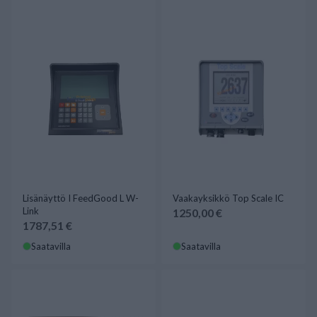
Lisänäyttö I FeedGood L W-
Vaakayksikkö Top Scale IC
Link
1250,00 €
1787,51 €
Saatavilla
Saatavilla