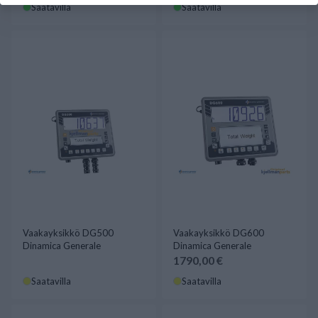
Saatavilla
Saatavilla
Vaakayksikkö DG500
Vaakayksikkö DG600
Dinamica Generale
Dinamica Generale
1790,00 €
Saatavilla
Saatavilla