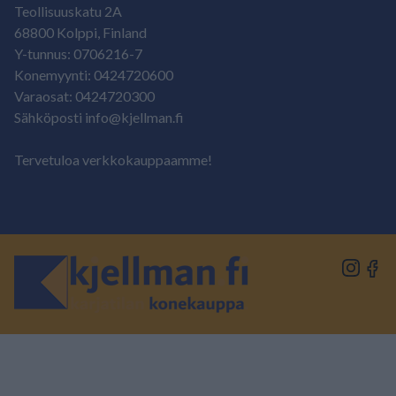
Teollisuuskatu 2A
68800 Kolppi, Finland
Y-tunnus: 0706216-7
Konemyynti: 0424720600
Varaosat: 0424720300
Sähköposti info@kjellman.fi
Tervetuloa verkkokauppaamme!