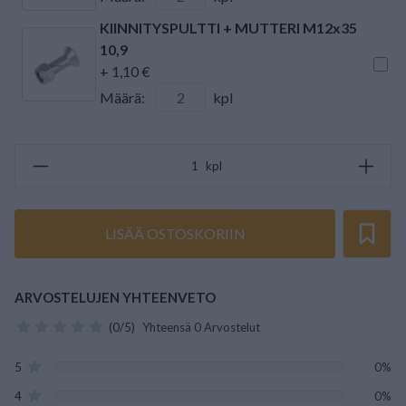
KIINNITYSPULTTI + MUTTERI M12x35
10,9
+ 1,10 €
Määrä:
kpl
kpl
LISÄÄ OSTOSKORIIN
ARVOSTELUJEN YHTEENVETO
(0/5)
Yhteensä 0 Arvostelut
5
0%
4
0%