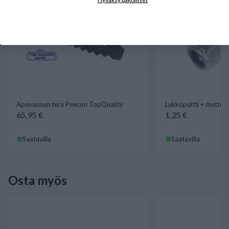
Apevaunun terä Peecon TopQuality
Lukkopultti + mutter
65,95 €
1,25 €
Saatavilla
Saatavilla
Osta myös