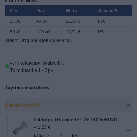
Määrä alennukset:
Min
Max
Hinta
Alennus %
25.00
49.00
21,96 €
10%
50.00
100.00
20,74 €
15%
Brand:
Original KjellmanParts
verkkokauppa: Saatavilla
.
Toimitusaika 1 - 7 pv
Täydennä ostoksesi
Kiinnityspultit
Lukkopultti + mutteri Zn M12x40 8.8
+ 1,25 €
Määrä:
kpl