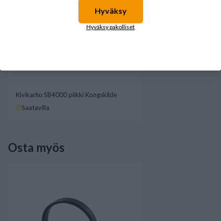
Hyväksy
Hyväksy pakolliset
Kivikarhu SB4000 piikki Kongskilde
Saatavilla
Osta myös