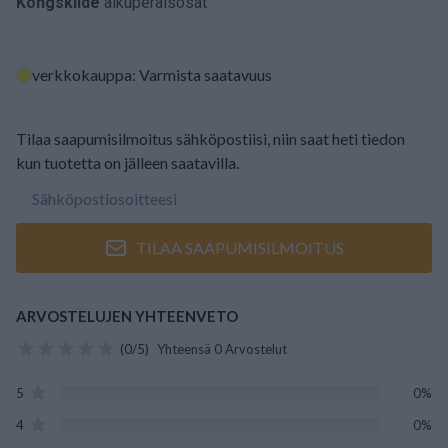
Kongskilde
alkuperäisosat
verkkokauppa: Varmista saatavuus
Tilaa saapumisilmoitus sähköpostiisi, niin saat heti tiedon
kun tuotetta on jälleen saatavilla.
TILAA SAAPUMISILMOITUS
ARVOSTELUJEN YHTEENVETO
(0/5)
Yhteensä 0 Arvostelut
5
0%
4
0%