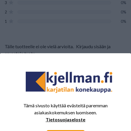
3
0%
2
0%
1
0%
Tälle tuotteelle ei ole vielä arvioita.
Kirjaudu sisään ja
arvostele tuote.
Sinua saattavat kiinnostaa myös nämä
tuotteet.
Tämä sivusto käyttää evästeitä paremman
asiakaskokemuksen luomiseen.
Tietosuojaseloste