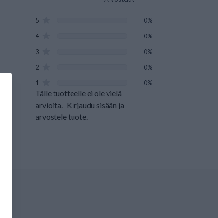
5
0%
4
0%
3
0%
2
0%
1
0%
Tälle tuotteelle ei ole vielä
arvioita.
Kirjaudu sisään ja
arvostele tuote.