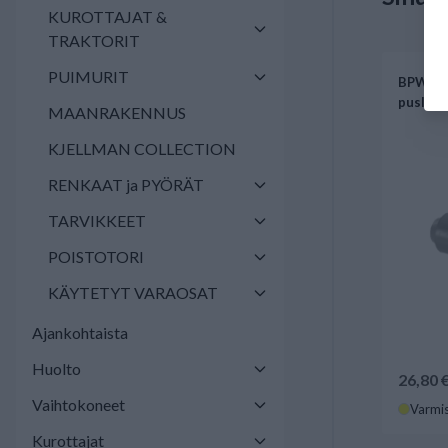
KUROTTAJAT &
TRAKTORIT
PUIMURIT
BPW aks
pusla
MAANRAKENNUS
KJELLMAN COLLECTION
RENKAAT ja PYÖRÄT
TARVIKKEET
POISTOTORI
KÄYTETYT VARAOSAT
Ajankohtaista
Huolto
26,80 
Vaihtokoneet
Varmis
Kurottajat