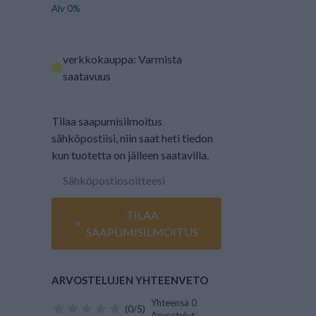
Alv 0%
verkkokauppa: Varmista
saatavuus
Tilaa saapumisilmoitus
sähköpostiisi, niin saat heti tiedon
kun tuotetta on jälleen saatavilla.
TILAA
SAAPUMISILMOITUS
ARVOSTELUJEN YHTEENVETO
Yhteensä 0
(0/5)
Arvostelut