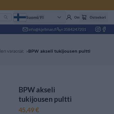
Suomi
/ FI
Oma tili
Ostoskori
info@kjellman.fi
+3584247201
den varaosat
>
BPW akseli tukijousen pultti
BPW akseli
tukijousen pultti
45,49 €