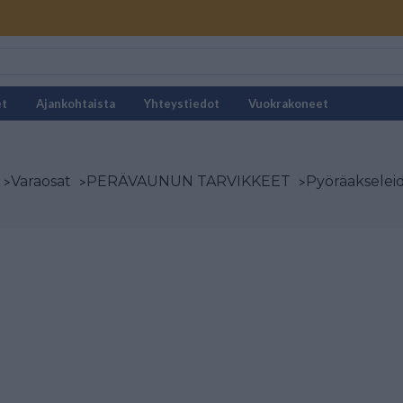
et
Ajankohtaista
Yhteystiedot
Vuokrakoneet
>
Varaosat
>
PERÄVAUNUN TARVIKKEET
>
Pyöräakselei