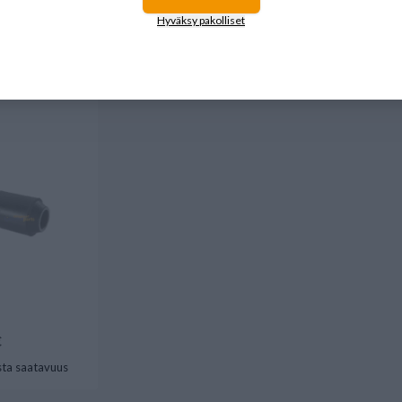
Hyväksy pakolliset
eli tukijosen
€
ta saatavuus