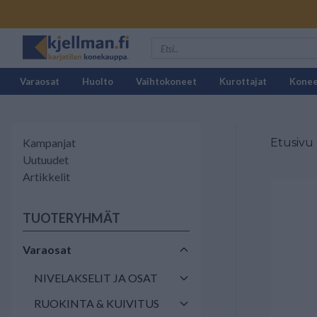
Varaosat
Huolto
Vaihtokoneet
Kurottajat
Kone
Kampanjat
Etusivu
Uutuudet
Artikkelit
TUOTERYHMÄT
Varaosat
NIVELAKSELIT JA OSAT
RUOKINTA & KUIVITUS