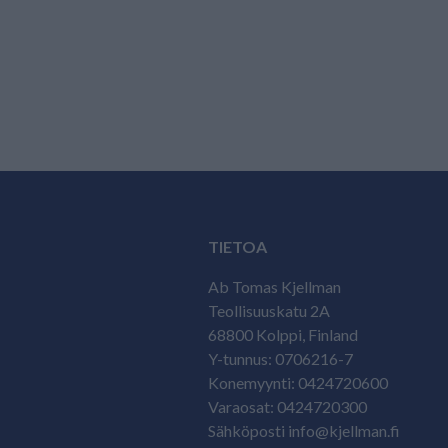
TIETOA
Ab Tomas Kjellman
Teollisuuskatu 2A
68800 Kolppi, Finland
Y-tunnus: 0706216-7
Konemyynti: 0424720600
Varaosat: 0424720300
Sähköposti info@kjellman.fi