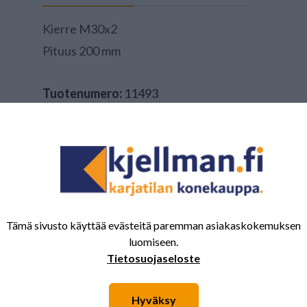
Kierre M30x2
Pituus 200 mm
Tuotenumero:
11493
Tämä sivusto käyttää evästeitä paremman asiakaskokemuksen
luomiseen.
Tietosuojaseloste
Hyväksy
 saattavat kiinnostaa myös nämä tuotteet.