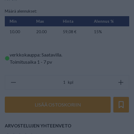
Määrä alennukset:
Min
Max
Hinta
Alennus %
10.00
20.00
59,08 €
15%
verkkokauppa: Saatavilla
.
Toimitusaika 1 - 7 pv
kpl
LISÄÄ OSTOSKORIIN
ARVOSTELUJEN YHTEENVETO