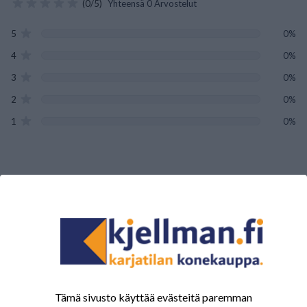
(0/5)
Yhteensä 0 Arvostelut
5
0%
4
0%
3
0%
2
0%
1
0%
Tälle tuotteelle ei ole vielä arvioita.
Kirjaudu sisään ja
arvostele tuote.
Sinua saattavat kiinnostaa myös nämä
tuotteet.
Tämä sivusto käyttää evästeitä paremman