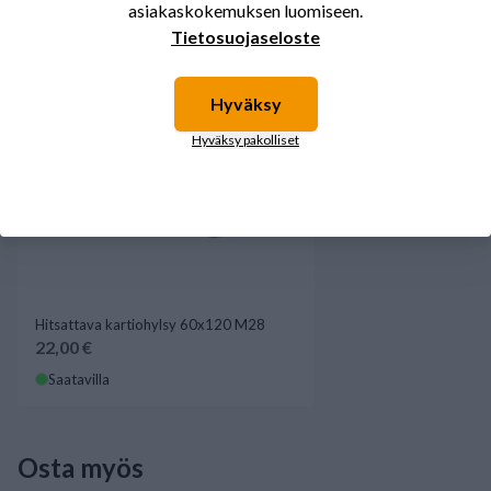
asiakaskokemuksen luomiseen.
Tietosuojaseloste
Hyväksy
Hyväksy pakolliset
Hitsattava kartiohylsy 60x120 M28
22,00 €
Saatavilla
Osta myös