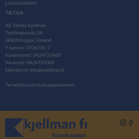
Laskutustiedot
TIETOA
Ab Tomas Kjellman
Teollisuuskatu 2A
68800 Kolppi, Finland
Y-tunnus: 0706216-7
Konemyynti: 0424720600
Varaosat: 0424720300
Sähköposti info@kjellman.fi
Tervetuloa verkkokauppaamme!