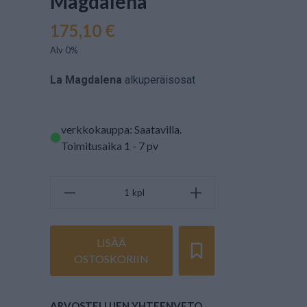
Magdalena
175,10 €
Alv 0%
La Magdalena
alkuperäisosat
verkkokauppa: Saatavilla
.
Toimitusaika 1 - 7 pv
kpl
LISÄÄ
OSTOSKORIIN
ARVOSTELUJEN YHTEENVETO