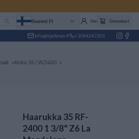
Suomi
/ FI
Oma tili
Ostoskori
info@kjellman.fi
+3584247201
osat
>
Koko 35 / W2400
>
Haarukka 35 RF-
2400 1 3/8" Z6 La