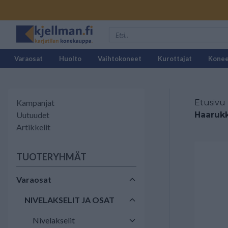
Varaosat
Huolto
Vaihtokoneet
Kurottajat
Kone
Kampanjat
Etusivu
Uutuudet
Haarukk
Artikkelit
TUOTERYHMÄT
Varaosat
NIVELAKSELIT JA OSAT
Nivelakselit