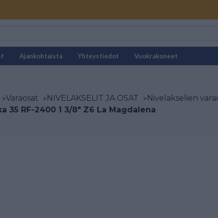
et
Ajankohtaista
Yhteystiedot
Vuokrakoneet
>
Varaosat
>
NIVELAKSELIT JA OSAT
>
Nivelakselien vara
a 35 RF-2400 1 3/8" Z6 La Magdalena