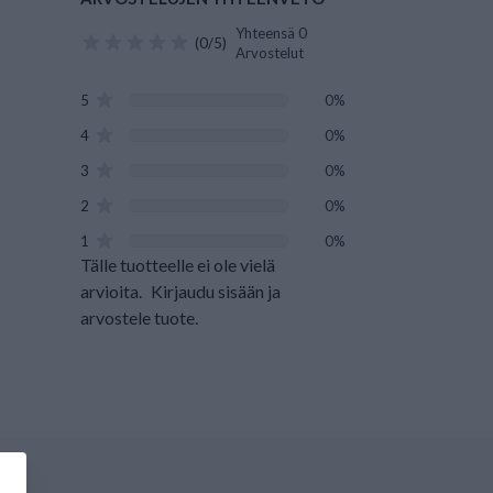
Yhteensä 0
(0/5)
Arvostelut
5
0%
4
0%
3
0%
2
0%
1
0%
Tälle tuotteelle ei ole vielä
arvioita.
Kirjaudu sisään ja
arvostele tuote.