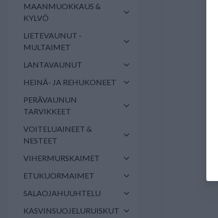
MAANMUOKKAUS &
KYLVÖ
LIETEVAUNUT -
MULTAIMET
LANTAVAUNUT
HEINÄ- JA REHUKONEET
PERÄVAUNUN
TARVIKKEET
VOITELUAINEET &
NESTEET
VIHERMURSKAIMET
ETUKUORMAIMET
SALAOJAHUUHTELU
KASVINSUOJELURUISKUT