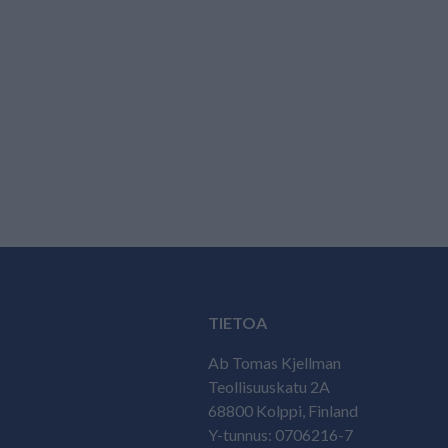
TIETOA
Ab Tomas Kjellman
Teollisuuskatu 2A
68800 Kolppi, Finland
Y-tunnus: 0706216-7