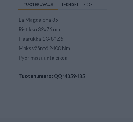
TUOTEKUVAUS
TEKNISET TIEDOT
La Magdalena 35
Ristikko 32x76 mm
Haarukka 1 3/8" Z6
Maks vääntö 2400 Nm
Pyörimissuunta oikea
Tuotenumero:
QQM359435