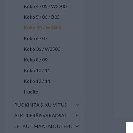
Koko 4 / 05 / W2300
Koko 5 / 06 / B05
Koko 35 / W2400
Koko 6 / 07
Koko 36 / W2500
Koko 8 / 09
Koko 10 / 11
Koko 12 / 14
Huolto
RUOKINTA & KUIVITUS
ALKUPERÄISVARAOSAT
LETKUT MAATALOUTEEN