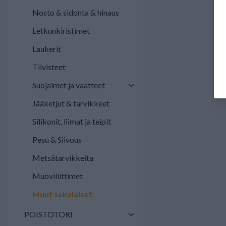
Nosto & sidonta & hinaus
Letkunkiristimet
Laakerit
Tiivisteet
Suojaimet ja vaatteet
Jääketjut & tarvikkeet
Silikonit, liimat ja teipit
Pesu & Siivous
Metsätarvikkeita
Muoviliittimet
Muut sekalaiset
POISTOTORI