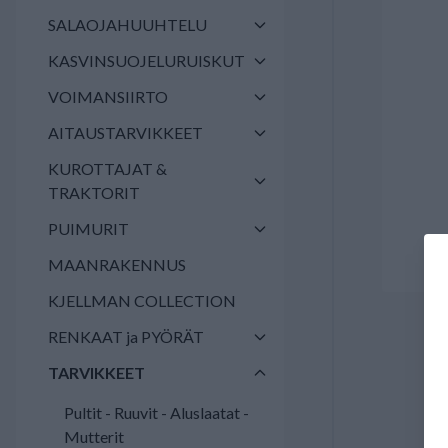
SALAOJAHUUHTELU
KASVINSUOJELURUISKUT
VOIMANSIIRTO
AITAUSTARVIKKEET
KUROTTAJAT &
TRAKTORIT
PUIMURIT
MAANRAKENNUS
KJELLMAN COLLECTION
RENKAAT ja PYÖRÄT
TARVIKKEET
Pultit - Ruuvit - Aluslaatat -
Mutterit