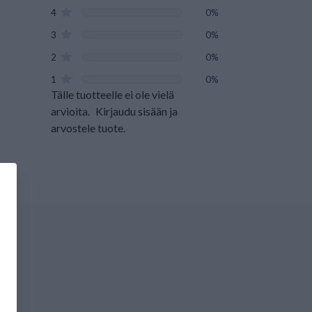
4
0%
3
0%
2
0%
1
0%
Tälle tuotteelle ei ole vielä
arvioita.
Kirjaudu sisään ja
arvostele tuote.