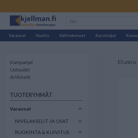
Varaosat
Huolto
Vaihtokoneet
Kurottajat
Kone
Kampanjat
Etusivu
Uutuudet
Artikkelit
TUOTERYHMÄT
Varaosat
NIVELAKSELIT JA OSAT
RUOKINTA & KUIVITUS