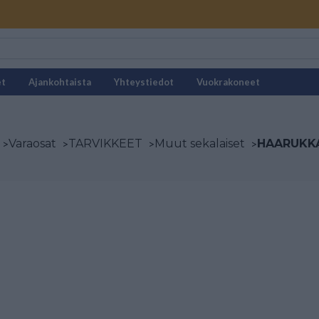
et
Ajankohtaista
Yhteystiedot
Vuokrakoneet
>
Varaosat
>
TARVIKKEET
>
Muut sekalaiset
>
HAARUKKA