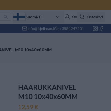
Suomi
/ FI
Oma tili
Ostoskori
info@kjellman.fi
+3584247201
NIVEL M10 10x40x60MM
HAARUKKANIVEL
M10 10x40x60MM
12,59 €