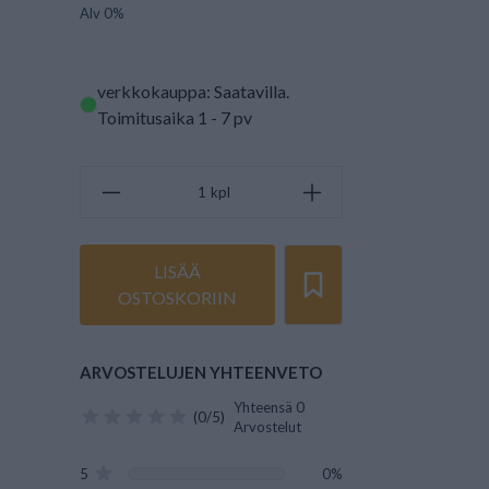
Alv 0%
verkkokauppa: Saatavilla
.
Toimitusaika 1 - 7 pv
kpl
LISÄÄ
OSTOSKORIIN
ARVOSTELUJEN YHTEENVETO
Yhteensä 0
(0/5)
Arvostelut
5
0%