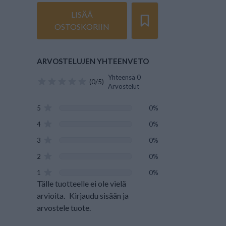
LISÄÄ
OSTOSKORIIN
ARVOSTELUJEN YHTEENVETO
Yhteensä 0
(0/5)
Arvostelut
5
0%
4
0%
3
0%
2
0%
1
0%
Tälle tuotteelle ei ole vielä
arvioita.
Kirjaudu sisään ja
arvostele tuote.