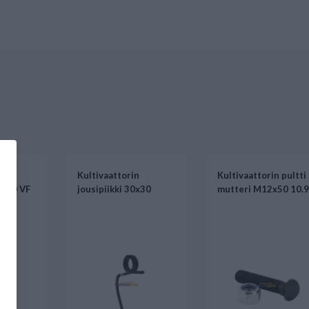
Kultivaattorin
Kultivaattorin pultti
0x10 VF
jousipiikki 30x30
mutteri M12x50 10.9