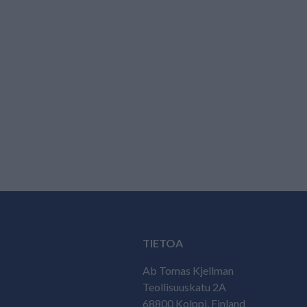
TIETOA
Ab Tomas Kjellman
Teollisuuskatu 2A
68800 Kolppi, Finland