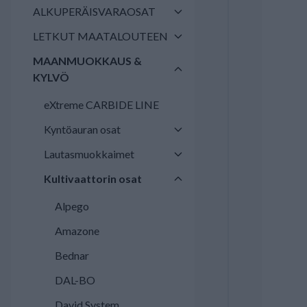
ALKUPERÄISVARAOSAT
LETKUT MAATALOUTEEN
MAANMUOKKAUS &
KYLVÖ
eXtreme CARBIDE LINE
Kyntöauran osat
Lautasmuokkaimet
Kultivaattorin osat
Alpego
Amazone
Bednar
DAL-BO
David System