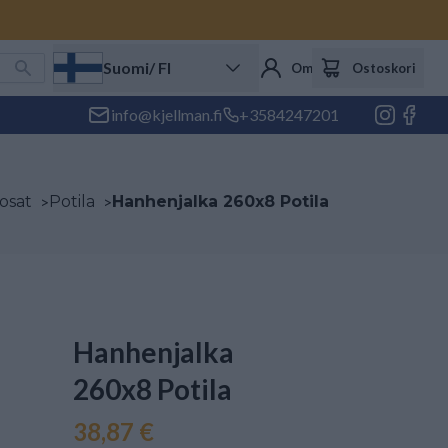
Suomi
/ FI
Oma tili
Ostoskori
info@kjellman.fi
+3584247201
 osat
>
Potila
>
Hanhenjalka 260x8 Potila
Hanhenjalka
260x8 Potila
38,87 €