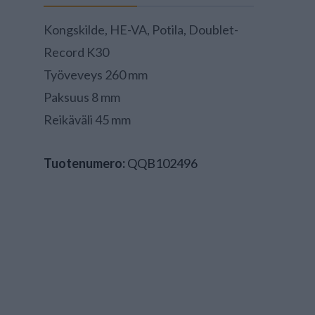
Kongskilde, HE-VA, Potila, Doublet-
Record K30
Työveveys 260 mm
Paksuus 8 mm
Reikäväli 45 mm
Tuotenumero:
QQB102496