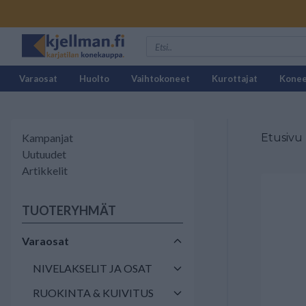
Varaosat
Huolto
Vaihtokoneet
Kurottajat
Kone
Kampanjat
Etusivu
Uutuudet
Artikkelit
TUOTERYHMÄT
Varaosat
NIVELAKSELIT JA OSAT
RUOKINTA & KUIVITUS