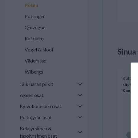
Potila
Pöttinger
Quivogne
Rolmako
Vogel & Noot
Sinua
Väderstad
Wibergs
Kultiva
Jälkiharan piikit
siipiter
Kongski
Äkeen osat
Kylvökoneiden osat
Peltojyrän osat
Kelajyrsimen &
tasojyrsimen osat