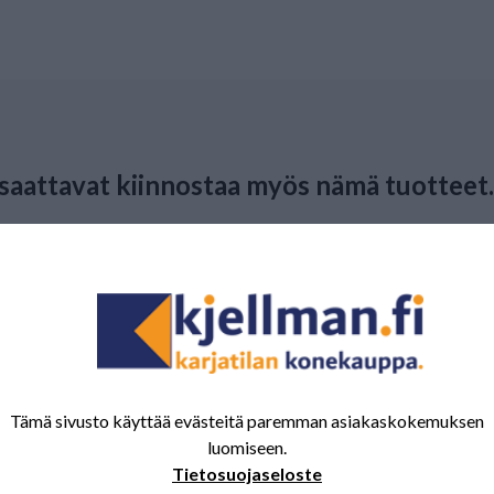
 saattavat kiinnostaa myös nämä tuotteet.
attorin
Kultivaattorin pultti +
Kultivaattorin
ä 285
mutteri M12x48 8.8
Jousipiikki 15
lde, Potila
Kongskilde
Tämä sivusto käyttää evästeitä paremman asiakaskokemuksen
luomiseen.
Tietosuojaseloste