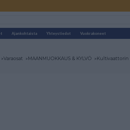
et
Ajankohtaista
Yhteystiedot
Vuokrakoneet
>
Varaosat
>
MAANMUOKKAUS & KYLVÖ
>
Kultivaattorin