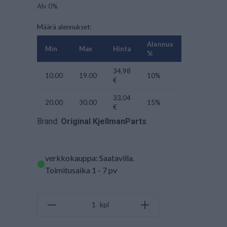
Alv 0%
Määrä alennukset:
Alennus
Min
Max
Hinta
%
34,98
10.00
19.00
10%
€
33,04
20.00
30.00
15%
€
Brand:
Original KjellmanParts
verkkokauppa: Saatavilla
.
Toimitusaika 1 - 7 pv
kpl