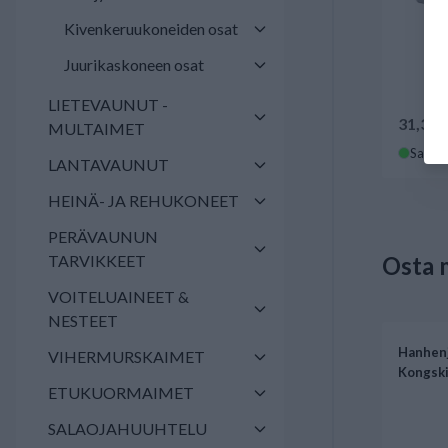
Kivenkeruukoneiden osat
Juurikaskoneen osat
LIETEVAUNUT -
31,30 
MULTAIMET
Saatav
LANTAVAUNUT
HEINÄ- JA REHUKONEET
PERÄVAUNUN
TARVIKKEET
Osta 
VOITELUAINEET &
NESTEET
Hanhenj
VIHERMURSKAIMET
Kongski
ETUKUORMAIMET
SALAOJAHUUHTELU