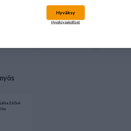
Hyväksy
Hyväksy pakolliset
€
1,20 €
229,99 €
illa
Varmista saatavuus
Saatavilla
myös
alka 260x6
lde