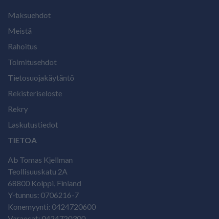
Maksuehdot
Meistä
Rahoitus
Toimitusehdot
Tietosuojakäytäntö
Rekisteriseloste
Rekry
Laskutustiedot
TIETOA
Ab Tomas Kjellman
Teollisuuskatu 2A
68800 Kolppi, Finland
Y-tunnus: 0706216-7
Konemyynti: 0424720600
Varaosat: 0424720300