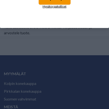
1
0%
Hyväksy pakolliset
Tälle tuotteelle ei ole vielä arvioita.
Kirjaudu sisään ja
arvostele tuote.
MYYMÄLÄT
Kolpin konekauppa
Pirkkalan konekauppa
Suomen vahvimmat
MEISTÄ