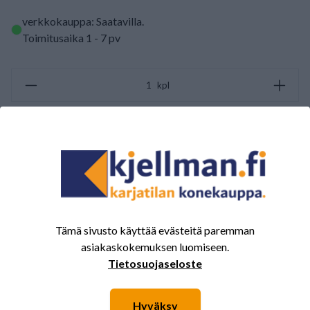
verkkokauppa: Saatavilla
.
Toimitusaika 1 - 7 pv
kpl
LISÄÄ OSTOSKORIIN
ARVOSTELUJEN YHTEENVETO
(0/5)
Yhteensä 0 Arvostelut
Tämä sivusto käyttää evästeitä paremman
5
0%
asiakaskokemuksen luomiseen.
4
0%
Tietosuojaseloste
3
0%
Hyväksy
2
0%