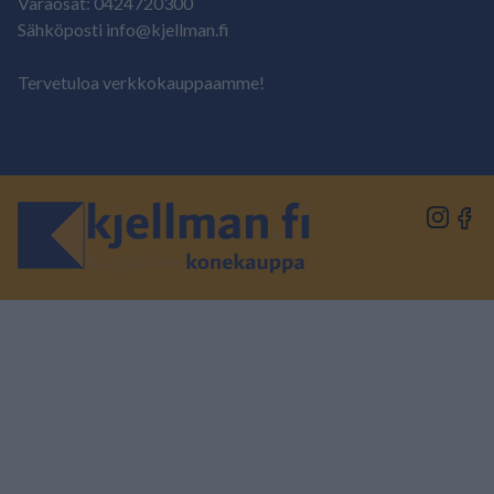
Varaosat: 0424720300
Sähköposti info@kjellman.fi
Tervetuloa verkkokauppaamme!