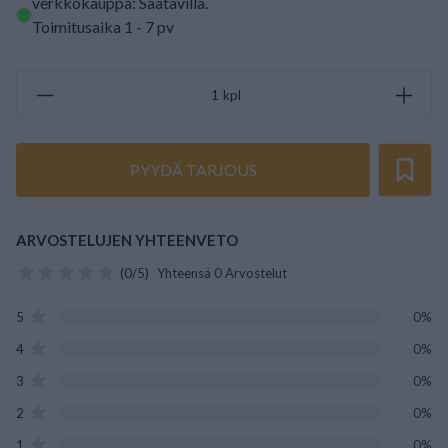
verkkokauppa: Saatavilla
.
Toimitusaika 1 - 7 pv
kpl
PYYDÄ TARJOUS
ARVOSTELUJEN YHTEENVETO
(0/5)
Yhteensä 0 Arvostelut
5
0%
4
0%
3
0%
2
0%
1
0%