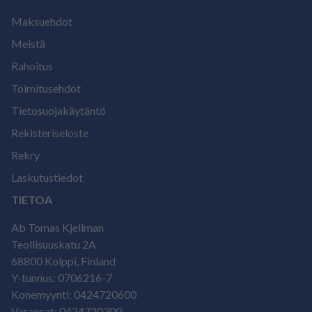
Maksuehdot
Meistä
Rahoitus
Toimitusehdot
Tietosuojakäytäntö
Rekisteriseloste
Rekry
Laskutustiedot
TIETOA
Ab Tomas Kjellman
Teollisuuskatu 2A
68800 Kolppi, Finland
Y-tunnus: 0706216-7
Konemyynti: 0424720600
Varaosat: 0424720300