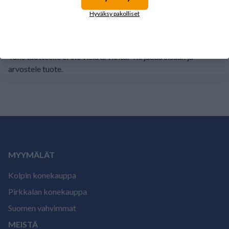
1
0%
Hyväksy pakolliset
Tälle tuotteelle ei ole vielä arvioita.
Kirjaudu sisään ja
arvostele tuote.
MYYMÄLÄT
Kolpin konekauppa
Pirkkalan konekauppa
Suomen vahvimmat
MEISTÄ