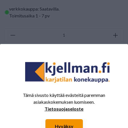
verkkokauppa: Saatavilla
.
Toimitusaika 1 - 7 pv
LISÄÄ OSTOSKORIIN
ARVOSTELUJEN YHTEENVETO
(0/5)
Yhteensä 0 Arvostelut
Tämä sivusto käyttää evästeitä paremman
5
0%
asiakaskokemuksen luomiseen.
4
0%
Tietosuojaseloste
3
0%
Hyväksy
2
0%