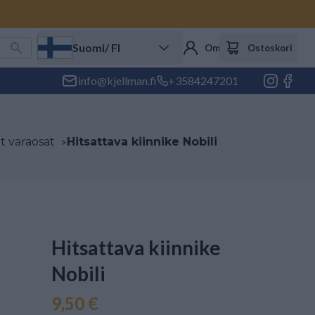
Suomi
/ FI
Oma tili
Ostoskori
info@kjellman.fi
+3584247201
et varaosat
>
Hitsattava kiinnike Nobili
Hitsattava kiinnike
Nobili
9,50 €