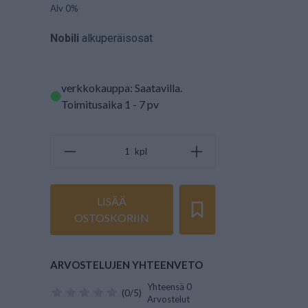
Alv 0%
Nobili
alkuperäisosat
verkkokauppa: Saatavilla
.
Toimitusaika 1 - 7 pv
kpl
LISÄÄ
OSTOSKORIIN
ARVOSTELUJEN YHTEENVETO
Yhteensä 0
(0/5)
Arvostelut