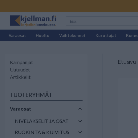
Varaosat
Huolto
Vaihtokoneet
Kurottajat
Kone
Kampanjat
Etusivu
Uutuudet
Artikkelit
TUOTERYHMÄT
Varaosat
NIVELAKSELIT JA OSAT
RUOKINTA & KUIVITUS