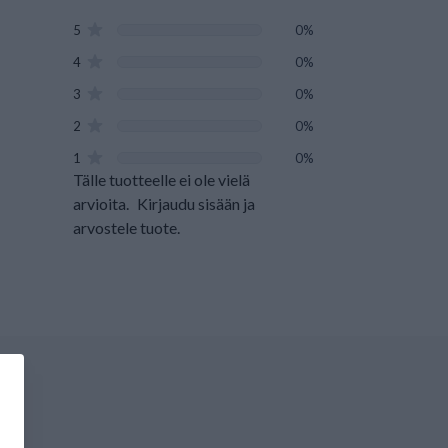
5
0%
4
0%
3
0%
2
0%
1
0%
Tälle tuotteelle ei ole vielä
arvioita.
Kirjaudu sisään ja
arvostele tuote.