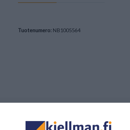
Tuotenumero:
NB1005564
 saattavat kiinnostaa myös nämä tuotteet.