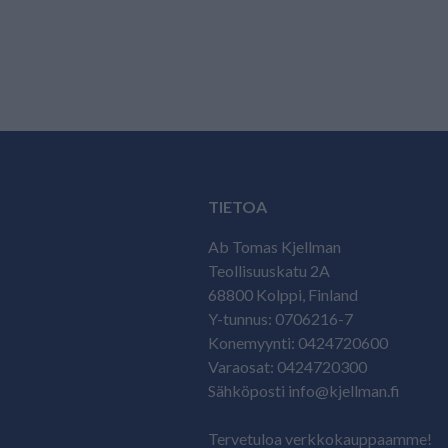
TIETOA
Ab Tomas Kjellman
Teollisuuskatu 2A
68800 Kolppi, Finland
Y-tunnus: 0706216-7
Konemyynti: 0424720600
Varaosat: 0424720300
Sähköposti info@kjellman.fi
Tervetuloa verkkokauppaamme!