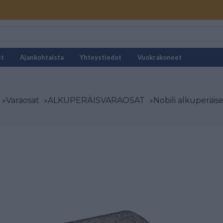
et
Ajankohtaista
Yhteystiedot
Vuokrakoneet
>
Varaosat
>
ALKUPERÄISVARAOSAT
>
Nobili alkuperäis