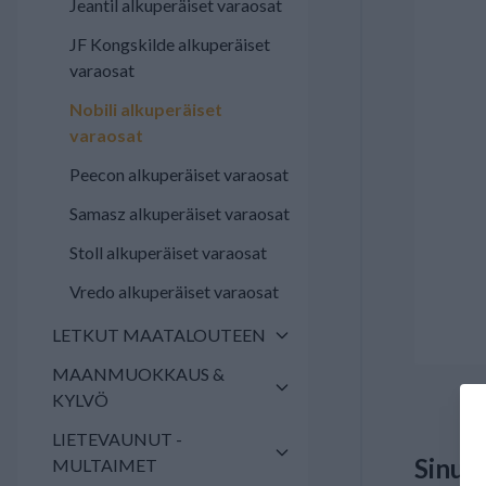
Jeantil alkuperäiset varaosat
JF Kongskilde alkuperäiset
varaosat
Nobili alkuperäiset
varaosat
Peecon alkuperäiset varaosat
Samasz alkuperäiset varaosat
Stoll alkuperäiset varaosat
Vredo alkuperäiset varaosat
LETKUT MAATALOUTEEN
MAANMUOKKAUS &
KYLVÖ
LIETEVAUNUT -
Sinua
MULTAIMET