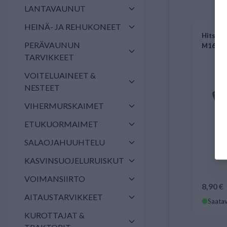
LANTAVAUNUT
HEINÄ- JA REHUKONEET
Hitsatt
PERÄVAUNUN
M16 Nob
TARVIKKEET
VOITELUAINEET &
NESTEET
VIHERMURSKAIMET
ETUKUORMAIMET
SALAOJAHUUHTELU
KASVINSUOJELURUISKUT
VOIMANSIIRTO
8,90 €
AITAUSTARVIKKEET
Saatav
KUROTTAJAT &