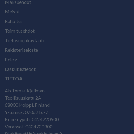
Maksuehdot
Meistä
Rahoitus
Toimitusehdot
Tietosuojakäytäntö
Rekisteriseloste
Rekry
Laskutustiedot
TIETOA
Ab Tomas Kjellman
Teollisuuskatu 2A
68800 Kolppi, Finland
Y-tunnus: 0706216-7
Konemyynti: 0424720600
Varaosat: 0424720300
Sähköposti info@kjellman.fi