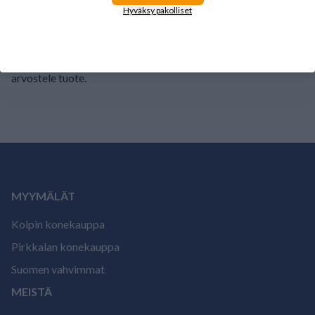
1
0%
Hyväksy pakolliset
Tälle tuotteelle ei ole vielä arvioita.
Kirjaudu sisään ja
arvostele tuote.
MYYMÄLÄT
Kolpin konekauppa
Pirkkalan konekauppa
Suomen vahvimmat
MEISTÄ