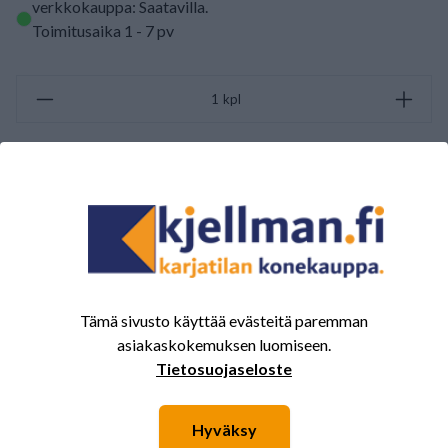
verkkokauppa: Saatavilla
.
Toimitusaika 1 - 7 pv
kpl
LISÄÄ OSTOSKORIIN
ARVOSTELUJEN YHTEENVETO
(0/5)
Yhteensä 0 Arvostelut
Tämä sivusto käyttää evästeitä paremman
5
0%
asiakaskokemuksen luomiseen.
4
0%
Tietosuojaseloste
3
0%
2
0%
Hyväksy