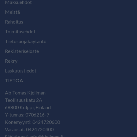
Maksuehdot
Meistä
Rahoitus
Toimitusehdot
Tietosuojakäytäntö
Rekisteriseloste
Rekry
Laskutustiedot
TIETOA
Ab Tomas Kjellman
Teollisuuskatu 2A
68800 Kolppi, Finland
Y-tunnus: 0706216-7
Konemyynti: 0424720600
Varaosat: 0424720300
Sähköposti info@kjellman.fi