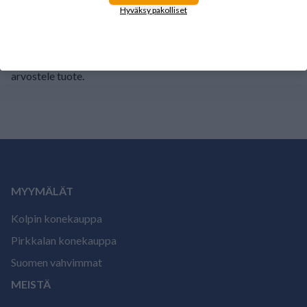
1
0%
Hyväksy pakolliset
Tälle tuotteelle ei ole vielä arvioita.
Kirjaudu sisään ja
arvostele tuote.
MYYMÄLÄT
Kolpin konekauppa
Pirkkalan konekauppa
Suomen vahvimmat
MEISTÄ