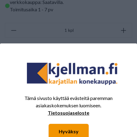
verkkokauppa: Saatavilla
.
Toimitusaika 1 - 7 pv
kpl
LISÄÄ OSTOSKORIIN
ARVOSTELUJEN YHTEENVETO
(0/5)
Yhteensä 0 Arvostelut
Tämä sivusto käyttää evästeitä paremman
5
0%
asiakaskokemuksen luomiseen.
4
0%
Tietosuojaseloste
3
0%
2
0%
Hyväksy