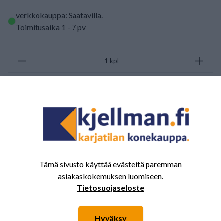
verkkokauppa: Saatavilla
.
Toimitusaika 1 - 7 pv
kpl
LISÄÄ OSTOSKORIIN
ARVOSTELUJEN YHTEENVETO
(0/5)
Yhteensä 0 Arvostelut
Tämä sivusto käyttää evästeitä paremman
5
0%
asiakaskokemuksen luomiseen.
4
0%
Tietosuojaseloste
3
0%
Hyväksy
2
0%