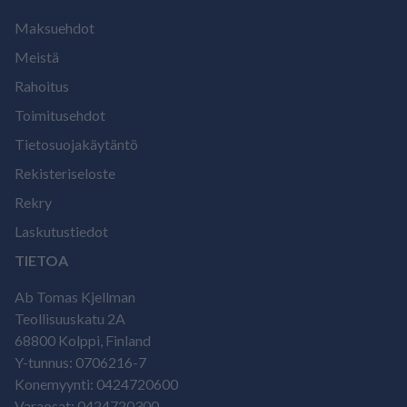
Maksuehdot
Meistä
Rahoitus
Toimitusehdot
Tietosuojakäytäntö
Rekisteriseloste
Rekry
Laskutustiedot
TIETOA
Ab Tomas Kjellman
Teollisuuskatu 2A
68800 Kolppi, Finland
Y-tunnus: 0706216-7
Konemyynti: 0424720600
Varaosat: 0424720300