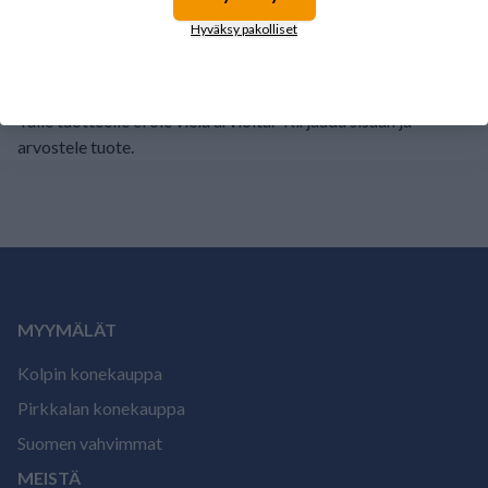
1
0%
Hyväksy pakolliset
Tälle tuotteelle ei ole vielä arvioita.
Kirjaudu sisään ja
arvostele tuote.
MYYMÄLÄT
Kolpin konekauppa
Pirkkalan konekauppa
Suomen vahvimmat
MEISTÄ