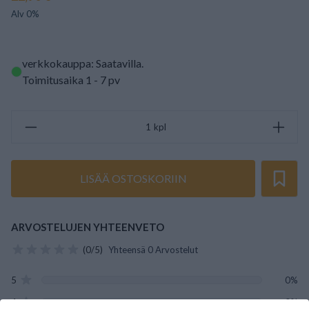
Alv 0%
verkkokauppa: Saatavilla
.
Toimitusaika 1 - 7 pv
kpl
LISÄÄ OSTOSKORIIN
ARVOSTELUJEN YHTEENVETO
(0/5)
Yhteensä 0 Arvostelut
5
0%
4
0%