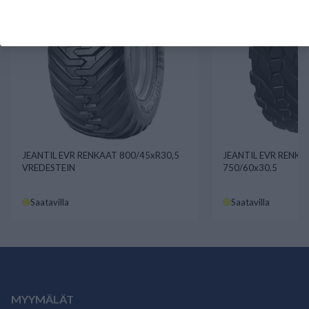
JEANTIL EVR RENKAAT 800/45xR30,5
JEANTIL EVR RENKA
VREDESTEIN
750/60x30.5
Saatavilla
Saatavilla
MYYMÄLÄT