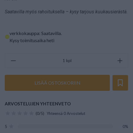
Saatavilla myös rahoituksella – kysy tarjous kuukausierästä.
verkkokauppa: Saatavilla
.
Kysy toimitusaika heti
kpl
LISÄÄ OSTOSKORIIN
ARVOSTELUJEN YHTEENVETO
(0/5)
Yhteensä 0 Arvostelut
5
0%