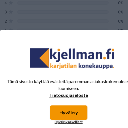
4
0%
3
0%
2
0%
1
0%
Tälle tuotteelle ei ole vielä arvioita.
Kirjaudu sisään ja
arvostele tuote.
Tämä sivusto käyttää evästeitä paremman asiakaskokemukse
luomiseen.
Sinua saattavat kiinnostaa myös nämä
Tietosuojaseloste
tuotteet.
Hyväksy
Hyväksy pakolliset