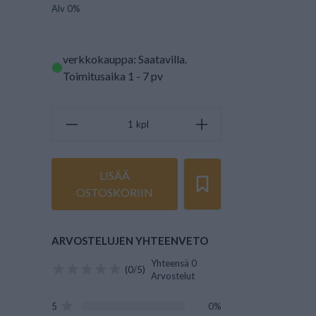
Alv 0%
verkkokauppa: Saatavilla
.
Toimitusaika 1 - 7 pv
kpl
LISÄÄ
OSTOSKORIIN
ARVOSTELUJEN YHTEENVETO
Yhteensä 0
(0/5)
Arvostelut
5
0%