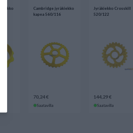
äkiekko
Cambridge jyräkiekko
Jyräkiekko Crosskill
kapea 560/116
520/122
70,24 €
144,29 €
Saatavilla
Saatavilla