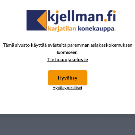
ge jyräkiekko
Cambridge jyräkiekko
Cambridge jyr
480/95 FO-KA
leveä 470/55 FO-KA
leveä 550/60
Tämä sivusto käyttää evästeitä paremman asiakaskokemuksen
luomiseen.
Tietosuojaseloste
Hyväksy
Hyväksy pakolliset
€
104,29 €
221,46 €
illa
Saatavilla
Saatavilla