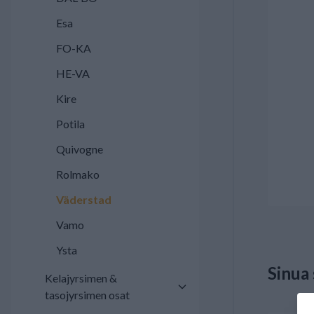
Esa
FO-KA
HE-VA
Kire
Potila
Quivogne
Rolmako
Väderstad
Vamo
Ysta
Sinua
Kelajyrsimen &
tasojyrsimen osat