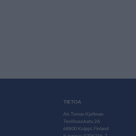
TIETOA
Ab Tomas Kjellman
Teollisuuskatu 2A
68800 Kolppi, Finland
Y-tunnus: 0706216-7