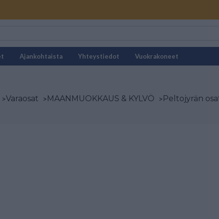
et
Ajankohtaista
Yhteystiedot
Vuokrakoneet
>
Varaosat
>
MAANMUOKKAUS & KYLVÖ
>
Peltojyrän osa