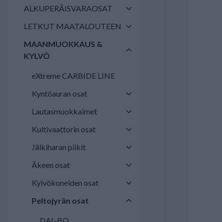
ALKUPERÄISVARAOSAT
LETKUT MAATALOUTEEN
MAANMUOKKAUS &
KYLVÖ
eXtreme CARBIDE LINE
Kyntöauran osat
Lautasmuokkaimet
Kultivaattorin osat
Jälkiharan piikit
Äkeen osat
Kylvökoneiden osat
Peltojyrän osat
DAL-BO