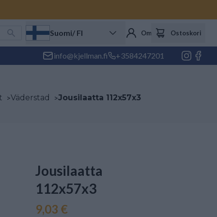
Suomi
/ FI
Oma tili
Ostoskori
info@kjellman.fi
+3584247201
t
>
Väderstad
>
Jousilaatta 112x57x3
Jousilaatta
112x57x3
9,03 €