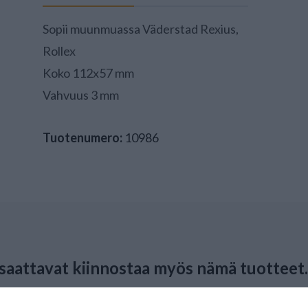
Sopii muunmuassa Väderstad Rexius,
Rollex
Koko 112x57 mm
Vahvuus 3 mm
Tuotenumero:
10986
 saattavat kiinnostaa myös nämä tuotteet.