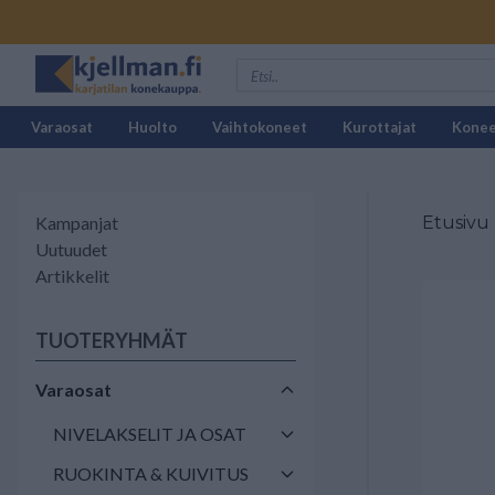
Varaosat
Huolto
Vaihtokoneet
Kurottajat
Kone
Kampanjat
Etusivu
Uutuudet
Artikkelit
TUOTERYHMÄT
Varaosat
NIVELAKSELIT JA OSAT
RUOKINTA & KUIVITUS