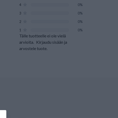
4
0%
3
0%
2
0%
1
0%
Tälle tuotteelle ei ole vielä
arvioita.
Kirjaudu sisään ja
arvostele tuote.