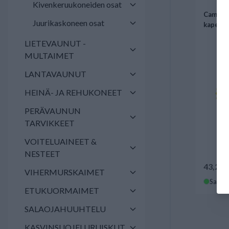
Kivenkeruukoneiden osat
Cambrid
Juurikaskoneen osat
kapea 
LIETEVAUNUT -
MULTAIMET
LANTAVAUNUT
HEINÄ- JA REHUKONEET
PERÄVAUNUN
TARVIKKEET
VOITELUAINEET &
NESTEET
43,22 
VIHERMURSKAIMET
Saatav
ETUKUORMAIMET
SALAOJAHUUHTELU
KASVINSUOJELURUISKUT