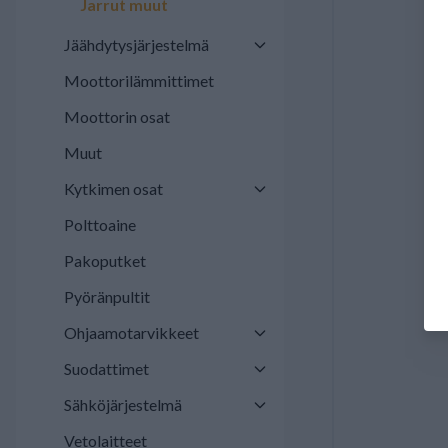
Jarrut muut
Jäähdytysjärjestelmä
Moottorilämmittimet
Moottorin osat
Muut
Kytkimen osat
Polttoaine
Pakoputket
Pyöränpultit
Ohjaamotarvikkeet
Suodattimet
Sähköjärjestelmä
Vetolaitteet