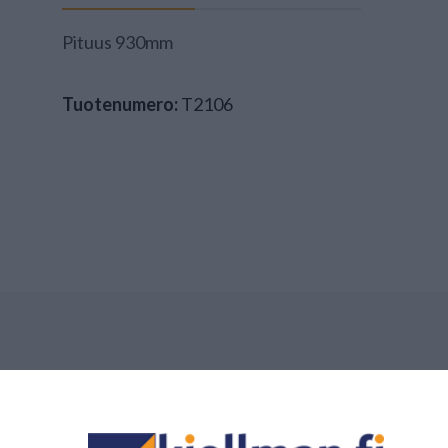
Pituus 930mm
Tuotenumero:
T2106