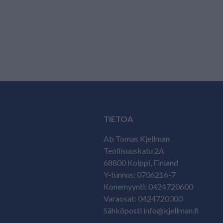
TIETOA
Ab Tomas Kjellman
Teollisuuskatu 2A
68800 Kolppi, Finland
Y-tunnus: 0706216-7
Konemyynti: 0424720600
Varaosat: 0424720300
Sähköposti info@kjellman.fi