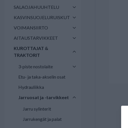
SALAOJAHUUHTELU
KASVINSUOJELURUISKUT
VOIMANSIIRTO
AITAUSTARVIKKEET
KUROTTAJAT &
TRAKTORIT
3-piste nostolaite
Etu- ja taka-akselin osat
Hydrauliikka
Jarruosat ja -tarvikkeet
Jarru sylinterit
Jarrukengät ja palat