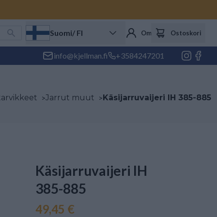
Suomi
/ FI
Oma tili
Ostoskori
info@kjellman.fi
+3584247201
tarvikkeet
>
Jarrut muut
>
Käsijarruvaijeri IH 385-885
Käsijarruvaijeri IH
385-885
49,45 €