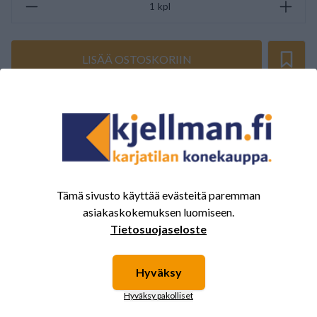
kpl
LISÄÄ OSTOSKORIIN
ARVOSTELUJEN YHTEENVETO
(0/5)
Yhteensä 0 Arvostelut
5
0%
4
0%
Tämä sivusto käyttää evästeitä paremman
3
0%
asiakaskokemuksen luomiseen.
Tietosuojaseloste
2
0%
1
0%
Hyväksy
Hyväksy pakolliset
Tälle tuotteelle ei ole vielä arvioita.
Kirjaudu sisään ja