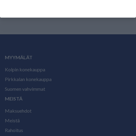
arvostele tuote.
MYYMÄLÄT
Kolpin konekauppa
Pirkkalan konekauppa
Suomen vahvimmat
MEISTÄ
Maksuehdot
Meistä
Rahoitus