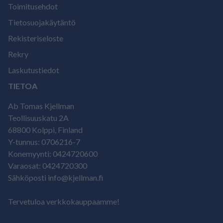
Toimitusehdot
Tietosuojakäytäntö
Rekisteriseloste
Rekry
Laskutustiedot
TIETOA
Ab Tomas Kjellman
Teollisuuskatu 2A
68800 Kolppi, Finland
Y-tunnus: 0706216-7
Konemyynti: 0424720600
Varaosat: 0424720300
Sähköposti info@kjellman.fi
Tervetuloa verkkokauppaamme!