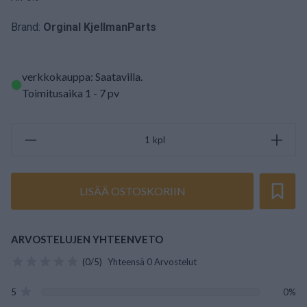
Brand:
Orginal KjellmanParts
verkkokauppa: Saatavilla
.
Toimitusaika 1 - 7 pv
kpl
LISÄÄ OSTOSKORIIN
ARVOSTELUJEN YHTEENVETO
(0/5)
Yhteensä 0 Arvostelut
5
0%