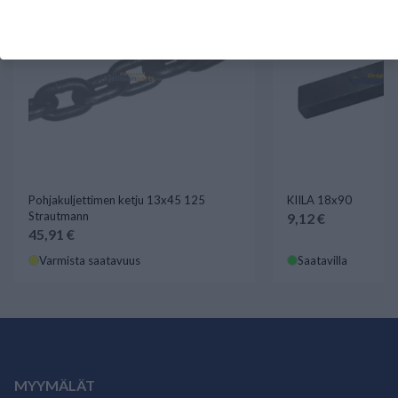
Pohjakuljettimen ketju 13x45 125
KIILA 18x90
Strautmann
9,12 €
45,91 €
Varmista saatavuus
Saatavilla
MYYMÄLÄT