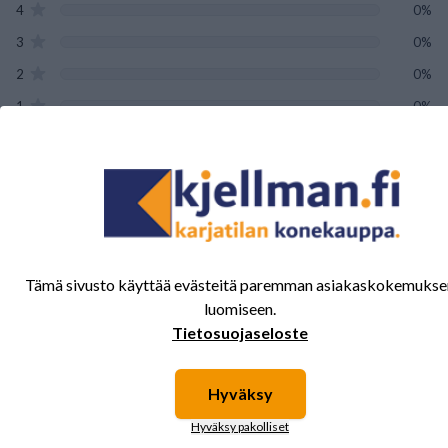
4
0%
3
0%
2
0%
1
0%
Tälle tuotteelle ei ole vielä arvioita.
Kirjaudu sisään ja
arvostele tuote.
Tämä sivusto käyttää evästeitä paremman asiakaskokemukse
luomiseen.
Sinua saattavat kiinnostaa myös nämä
Tietosuojaseloste
tuotteet.
Hyväksy
Hyväksy pakolliset