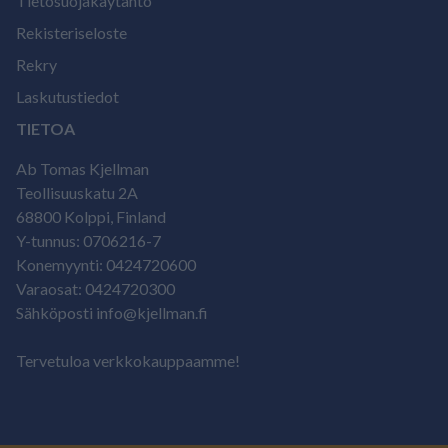
Tietosuojakäytäntö
Rekisteriseloste
Rekry
Laskutustiedot
TIETOA
Ab Tomas Kjellman
Teollisuuskatu 2A
68800 Kolppi, Finland
Y-tunnus: 0706216-7
Konemyynti: 0424720600
Varaosat: 0424720300
Sähköposti info@kjellman.fi
Tervetuloa verkkokauppaamme!