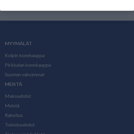
MYYMÄLÄT
Kolpin konekauppa
Pirkkalan konekauppa
Suomen vahvimmat
MEISTÄ
Maksuehdot
Meistä
Rahoitus
Toimitusehdot